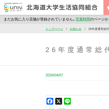
まだお気に入り店舗が登録されていません。
営業時間
のページか
メ
トップページ
お知らせ
26年度通常総
イ
ン
コ
26年度通常総
ン
テ
ン
ツ
2026/04/07
へ
ス
キ
ッ
Facebook
X
Line
プ