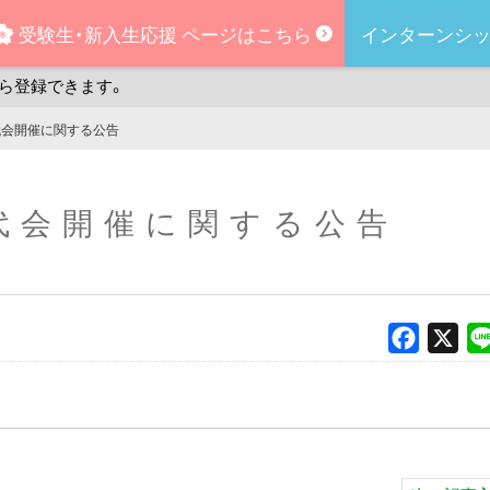
受験生・
新入生応援
ページはこちら
インターンシッ
ら登録できます。
代会開催に関する公告
代会開催に関する公告
Faceboo
X