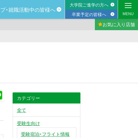
大学院ご進学の方へ
プ・
就職活動中の
皆様へ
MENU
卒業予定の皆様へ
お気に入り
店舗
k
Line
カテゴリー
全て
受験生向け
受験宿泊・フライト情報