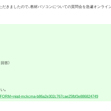
ただきましたので、教材パソコンについての質問会を急遽オンライ
回答）
さい。
s?SMPFORM=njqd-mckcma-b86a2e302c767cae25fbf3e886824749