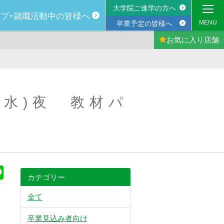
大学院ご進学の方へ
プ・
就職活動中の
皆様へ
MENU
卒業予定の皆様へ
お気に入り
店舗
7(水)夜 教材パ
k
Line
カテゴリー
全て
卒業見込み者向け