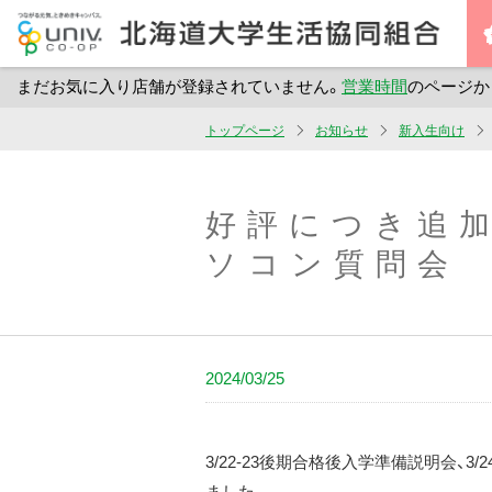
まだお気に入り店舗が登録されていません。
営業時間
のページか
メ
トップページ
お知らせ
新入生向け
イ
ン
コ
好評につき追加開
ン
ソコン質問会
テ
ン
ツ
へ
2024/03/25
ス
キ
ッ
3/22-23後期合格後入学準備説明会、
プ
ました。