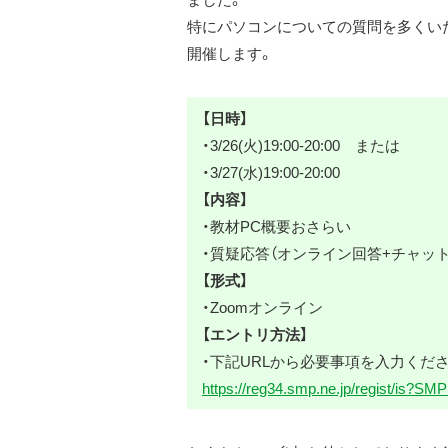
特にパソコンについての質問を多くい
開催します。
【日時】
・
3/26(火)19:00-20:00
または
・
3/27(水)19:00-20:00
【内容】
・教材PC概要おさらい
・質疑応答（オンライン回答+チャット
【形式】
・Zoomオンライン
【エントリ方法】
・下記URLから必要事項を入力くだ
https://reg34.smp.ne.jp/regist/i