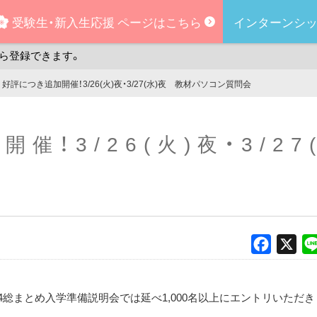
受験生・
新入生応援
ページはこちら
インターンシッ
ら登録できます。
好評につき追加開催！3/26(火)夜・3/27(水)夜 教材パソコン質問会
催！3/26(火)夜・3/2
Faceboo
X
3/24総まとめ入学準備説明会では延べ1,000名以上にエントリいただき