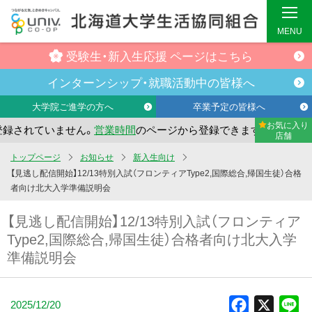
MENU
受験生・
新入生応援
ページはこちら
インターンシップ・
就職活動中の
皆様へ
大学院ご進学の方へ
卒業予定の皆様へ
お気に入り
されていません。
営業時間
のページから登録できます。
まだ
店舗
メ
トップページ
お知らせ
新入生向け
イ
【見逃し配信開始】12/13特別入試（フロンティアType2,国際総合,帰国生徒）合格
ン
者向け北大入学準備説明会
コ
【見逃し配信開始】12/13特別入試（フロンティア
ン
Type2,国際総合,帰国生徒）合格者向け北大入学
テ
準備説明会
ン
ツ
へ
2025/12/20
Facebook
X
Li