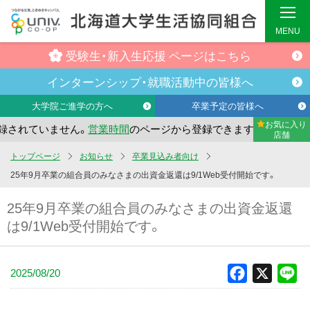
MENU
受験生・
新入生応援
ページはこちら
インターンシップ・
就職活動中の
皆様へ
大学院ご進学の方へ
卒業予定の皆様へ
お気に入り
されていません。
営業時間
のページから登録できます。
まだ
店舗
メ
トップページ
お知らせ
卒業見込み者向け
イ
25年9月卒業の組合員のみなさまの出資金返還は9/1Web受付開始です。
ン
25年9月卒業の組合員のみなさまの出資金返還
コ
は9/1Web受付開始です。
ン
テ
ン
2025/08/20
Facebook
X
Li
ツ
へ