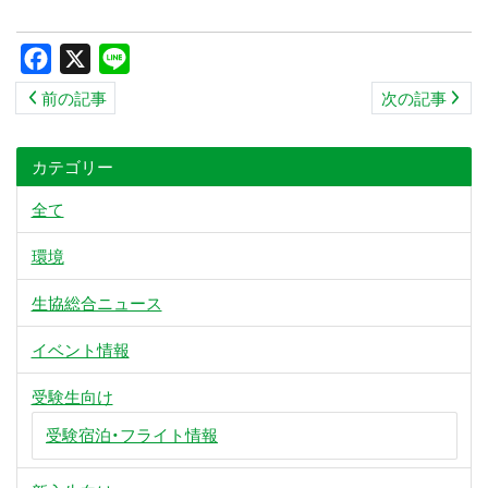
ス
キ
Facebook
X
Line
ッ
前の記事
次の記事
プ
カテゴリー
全て
環境
生協総合ニュース
イベント情報
受験生向け
受験宿泊・フライト情報