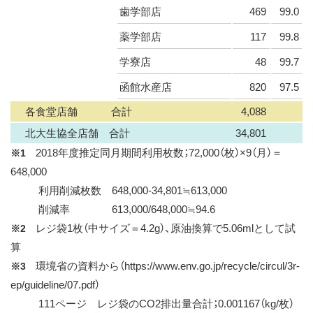
歯学部店
469
99.0
薬学部店
117
99.8
学寮店
48
99.7
函館水産店
820
97.5
各食堂店舗 合計
4,088
北大生協全店舗 合計
34,801
2018年度推定同月期間利用枚数；72,000（枚）×9（月）＝
※1
648,000
利用削減枚数 648,000-34,801≒613,000
削減率 613,000/648,000≒94.6
レジ袋1枚（中サイズ＝4.2g）、原油換算で5.06mlとして試
※2
算
環境省の資料から（https://www.env.go.jp/recycle/circul/3r-
※3
ep/guideline/07.pdf）
111ページ レジ袋のCO2排出量合計；0.001167（kg/枚）