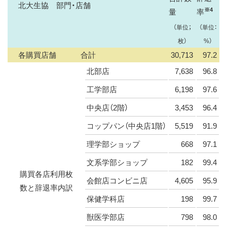
北大生協 部門・店舗
※4
量
率
（単位；
（単位：
枚）
%）
各購買店舗 合計
30,713
97.2
北部店
7,638
96.8
工学部店
6,198
97.6
中央店（2階）
3,453
96.4
コップパン（中央店1階）
5,519
91.9
理学部ショップ
668
97.1
文系学部ショップ
182
99.4
購買各店利用枚
会館店コンビニ店
4,605
95.9
数と辞退率内訳
保健学科店
198
99.7
獣医学部店
798
98.0