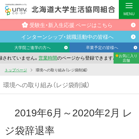
MENU
受験生・
新入生応援
ページはこちら
インターンシップ・
就職活動中の
皆様へ
大学院ご進学の方へ
卒業予定の皆様へ
お気に入り
れていません。
営業時間
のページから登録できます。
まだお
店舗
メ
トップページ
環境への取り組み（レジ袋削減）
イ
環境への取り組み（レジ袋削減）
ン
コ
ン
2019年6月～2020年2月 レ
テ
ン
ツ
ジ袋辞退率
へ