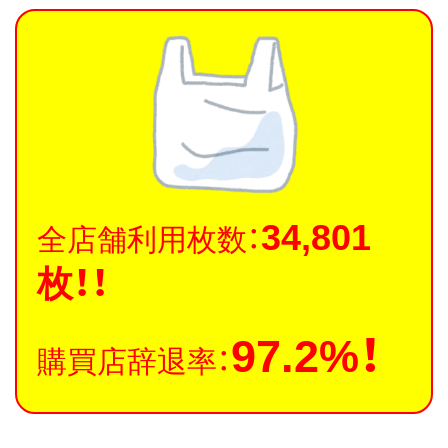
ス
キ
ッ
プ
34,801
全店舗利用枚数：
枚！！
97.2%！
購買店辞退率：