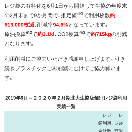
レジ袋の有料化を6月1日から開始して生協の年度末
※1
の2月末まで9か月間で、推定値
で利用枚数
約
613,000枚減
、削減率
94.
6%
となっています。
※2
※3
原油換算
で
約3.1kl
、CO2換算
で
約715kg
の削減
となります。
利用削減にご協力いただき感謝申し上げます。引き
続きプラスチックごみ削減にむけてご協力願いま
す。
2019年6月～２０２０年２月期北大生協店舗別レジ袋利用
実績一覧
レジ
レ
袋利用
ジ袋
合計数
辞退