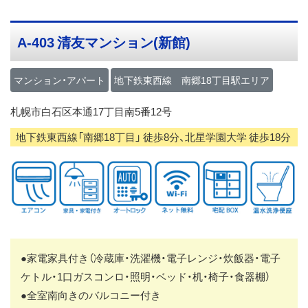
ス
キ
A-403
清友マンション(新館)
ッ
プ
マンション・アパート
地下鉄東西線 南郷18丁目駅エリア
札幌市白石区本通17丁目南5番12号
地下鉄東西線「南郷18丁目」 徒歩8分、北星学園大学 徒歩18分
●家電家具付き（冷蔵庫・洗濯機・電子レンジ・炊飯器・電子
ケトル・1口ガスコンロ・照明・ベッド・机・椅子・食器棚）
●全室南向きのバルコニー付き