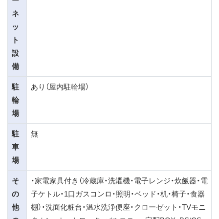
ネ
ッ
ト
設
備
駐
あり（屋内駐輪場）
輪
場
駐
無
車
場
そ
・家電家具付き（冷蔵庫・洗濯機・電子レンジ・炊飯器・電
の
子ケトル・1口ガスコンロ・照明・ベッド・机・椅子・食器
他
棚）・洗面化粧台・温水洗浄便座・クローゼット・TVモニ