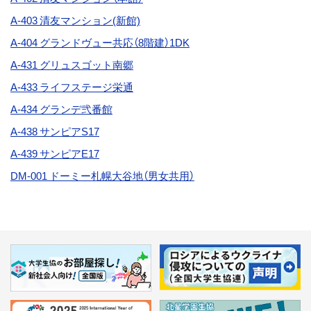
A-403
清友マンション(新館)
A-404 グランドヴュー共応（8階建）1DK
A-431 グリュスゴット南郷
A-433 ライフステージ栄通
A-434 グランデ弐番館
A-438
サンピアS17
A-439 サンピアE17
DM-001 ドーミー札幌大谷地（男女共用）