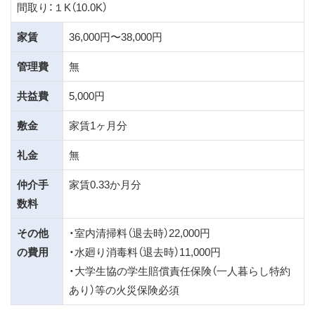
間取り：１K（10.0K）
家賃
36,000円〜38,000円
管理費
無
共益費
5,000円
敷金
家賃1ヶ月分
礼金
無
仲介手
家賃0.33か月分
数料
その他
・室内清掃料（退去時）22,000円
の費用
・水廻り消毒料（退去時）11,000円
・大学生協の学生賠償責任保険（一人暮らし特約
あり）等の火災保険必須