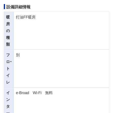
設備詳細情報
暖
灯油FF暖房
房
の
種
類
フ
別
ロ・
ト
イ
レ
イ
e-Broad Wi-Fi 無料
ン
タ
ー