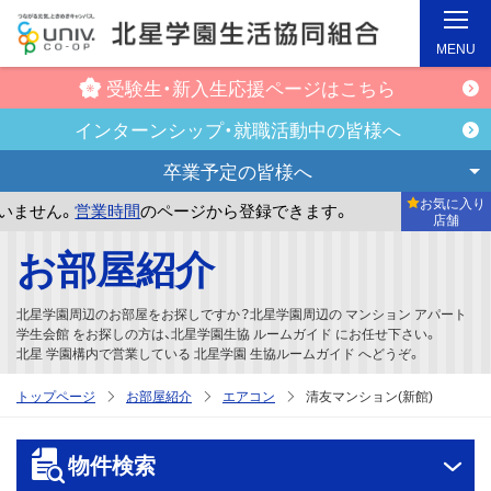
MENU
受験生・新入生
応援ページはこちら
インターンシップ・
就職活動中の皆様へ
卒業予定の
皆様へ
お気に入り
ん。
営業時間
のページから登録できます。
まだお気に入り店
店舗
メ
お部屋紹介
イ
ン
北星学園周辺のお部屋をお探しですか？北星学園周辺の マンション アパート
コ
学生会館 をお探しの方は、北星学園生協 ルームガイド にお任せ下さい。
北星 学園構内で営業している 北星学園 生協ルームガイド へどうぞ。
ン
テ
トップページ
お部屋紹介
エアコン
清友マンション(新館)
ン
ツ
物件検索
へ