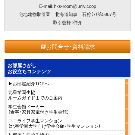
E-mail：hks-room@univ.coop
宅地建物取引業 北海道知事 石狩（7）第5907号
取引態様：仲介
お問合せ・資料請求
お部屋さがし
お役立ちコンテンツ
▶お部屋紹介TOPへ
北星学園生協
ルームガイドまでのご案内
学生会館ドーミー
（食事・家具家電付き学生会館）
ユニライフ学生マンション
（北星学園大学向け学生会館・学生マンション）
お部屋を決める時の