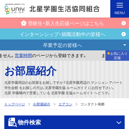
MENU
受験生・新入生
応援ページはこちら
インターンシップ・
就職活動中の皆様へ
卒業予定の
皆様へ
お気に入り
営業時間
のページから登録できます。
まだお気に入り店舗が
店舗
メ
お部屋紹介
イ
ン
北星学園周辺のお部屋をお探しですか？北星学園周辺の マンション アパート
コ
学生会館 をお探しの方は、北星学園生協 ルームガイド にお任せ下さい。
北星 学園構内で営業している 北星学園 生協ルームガイド へどうぞ。
ン
テ
トップページ
お部屋紹介
エアコン
コンダクト南郷
ン
ツ
物件検索
へ