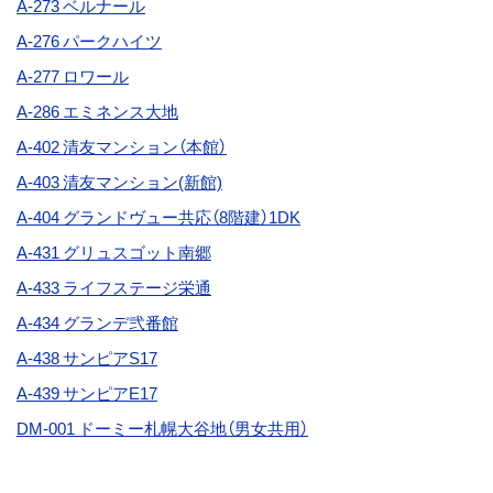
A-273
ベルナール
A-276
パークハイツ
A-277
ロワール
A-286 エミネンス大地
A-402 清友マンション（本館）
A-403
清友マンション(新館)
A-404 グランドヴュー共応（8階建）1DK
A-431 グリュスゴット南郷
A-433 ライフステージ栄通
A-434 グランデ弐番館
A-438
サンピアS17
A-439 サンピアE17
DM-001 ドーミー札幌大谷地（男女共用）