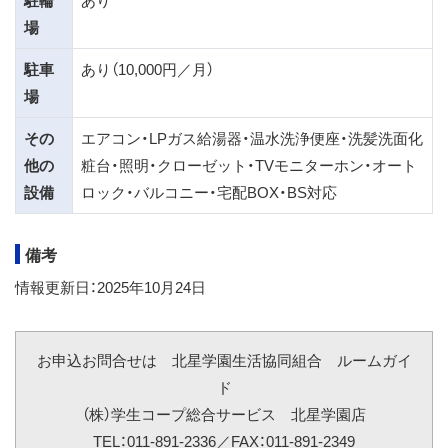
駐輪
あり
場
駐車
あり（10,000円／月）
場
その
エアコン・LPガス給湯器・温水洗浄便座・洗髪洗面化
他の
粧台・照明・クローゼット・TVモニターホン・オート
設備
ロック・バルコニー・宅配BOX・BS対応
備考
情報更新日：2025年10月24日
お申込お問合せは 北星学園生活協同組合 ルームガイ
ド
（株）学生コープ総合サービス 北星学園店
TEL：011-891-2336／FAX：011-891-2349