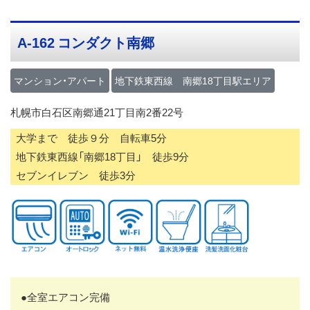
ス
キ
A-162 コンダクト南郷
ッ
プ
マンション・アパート
地下鉄東西線 南郷18丁目駅エリア
札幌市白石区南郷通21丁目南2番22号
大学まで 徒歩９分 自転車5分
地下鉄東西線「南郷18丁目」 徒歩9分
セブンイレブン 徒歩3分
●全室エアコン完備