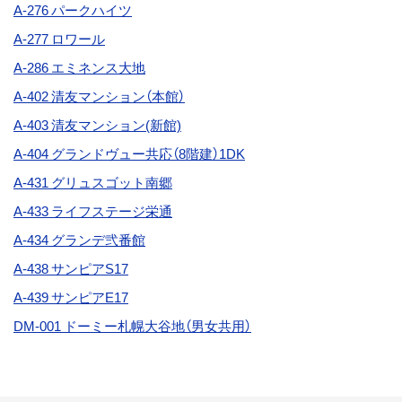
A-276
パークハイツ
A-277
ロワール
A-286 エミネンス大地
A-402 清友マンション（本館）
A-403
清友マンション(新館)
A-404 グランドヴュー共応（8階建）1DK
A-431 グリュスゴット南郷
A-433 ライフステージ栄通
A-434 グランデ弐番館
A-438
サンピアS17
A-439 サンピアE17
DM-001 ドーミー札幌大谷地（男女共用）