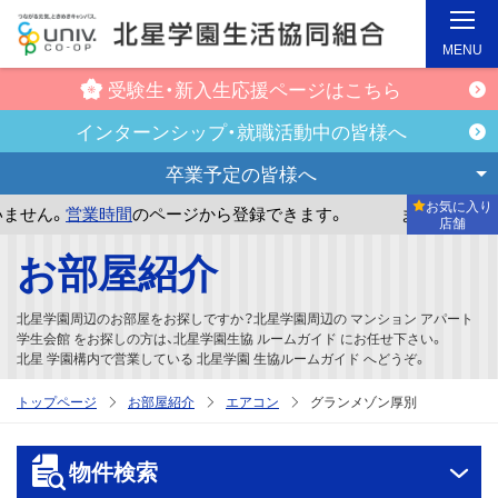
MENU
受験生・新入生
応援ページはこちら
インターンシップ・
就職活動中の皆様へ
卒業予定の
皆様へ
お気に入り
営業時間
のページから登録できます。
まだお気に入り店舗が
店舗
メ
お部屋紹介
イ
ン
北星学園周辺のお部屋をお探しですか？北星学園周辺の マンション アパート
コ
学生会館 をお探しの方は、北星学園生協 ルームガイド にお任せ下さい。
北星 学園構内で営業している 北星学園 生協ルームガイド へどうぞ。
ン
テ
トップページ
お部屋紹介
エアコン
グランメゾン厚別
ン
ツ
物件検索
へ