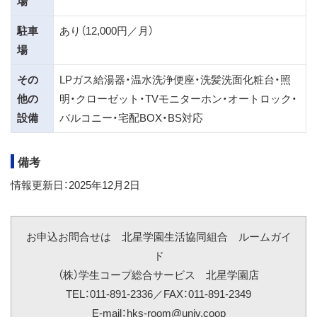
場
駐車
あり（12,000円／月）
場
その
LPガス給湯器・温水洗浄便座・洗髪洗面化粧台・照
他の
明・クローゼット・TVモニターホン・オートロック・
設備
バルコニー・宅配BOX・BS対応
備考
情報更新日：2025年12月2日
お申込お問合せは 北星学園生活協同組合 ルームガイ
ド
（株）学生コープ総合サービス 北星学園店
TEL：011-891-2336／FAX：011-891-2349
E-mail：hks-room@univ.coop