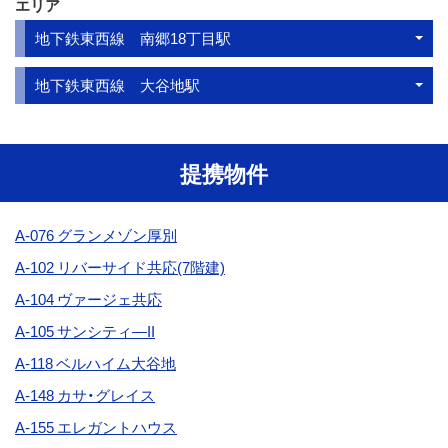
エリア
地下鉄東西線 南郷18丁目駅
地下鉄東西線 大谷地駅
提携物件
A-076 グランメゾン厚別
A-102 リバーサイド共応(7階建)
A-104
ヴァージェ共応
A-105 サンシティ―II
A-118 ベルハイム大谷地
A-148
カサ・グレイス
A-155 エレガントハウス