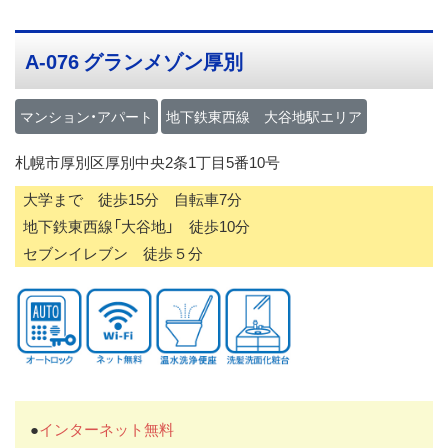
ス
キ
A-076 グランメゾン厚別
ッ
プ
マンション・アパート
地下鉄東西線 大谷地駅エリア
札幌市厚別区厚別中央2条1丁目5番10号
大学まで 徒歩15分 自転車7分
地下鉄東西線「大谷地」 徒歩10分
セブンイレブン 徒歩５分
●
インターネット無料