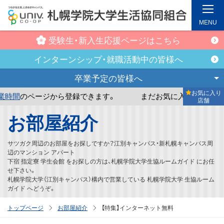
MENU
受験生・新入生
応援ページはこちら
インターンシップ・
就職活動中の皆様へ
卒業予定の
皆様へ
お気に入り
録できます。
まだお気に入り店舗が登録されていません。
営
店舗
メ
お部屋紹介
イ
ン
サツガク周辺のお部屋をお探しですか？江別キャンパス・新札幌キャンパス周
コ
辺のマンション アパート
下宿 指定寮 学生会館 をお探しの方は、札幌学院大学生協ルームガイド にお任
ン
せ下さい。
テ
札幌学院大学（江別キャンパス）構内で営業している 札幌学院大学 生協ルーム
ガイド へどうぞ。
ン
ツ
トップページ
お部屋紹介
【特集】インターネット無料
へ