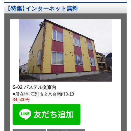
ス
【特集】インターネット無料
キ
ッ
プ
S-02 パステル文京台
■所在地：江別市文京台南町3-13
34,500円