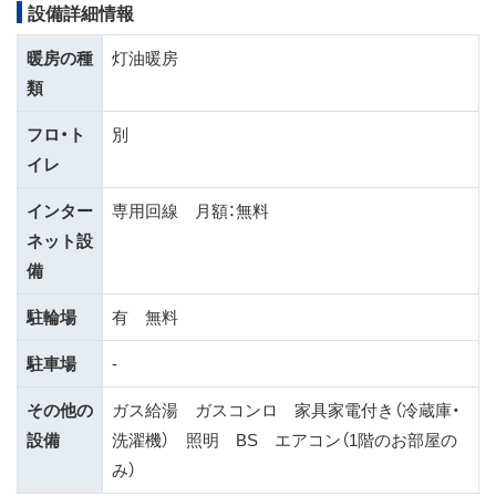
設備詳細情報
暖房の種
灯油暖房
類
フロ・ト
別
イレ
インター
専用回線 月額：無料
ネット設
備
駐輪場
有 無料
駐車場
-
その他の
ガス給湯 ガスコンロ 家具家電付き（冷蔵庫・
設備
洗濯機） 照明 BS エアコン（1階のお部屋の
み）