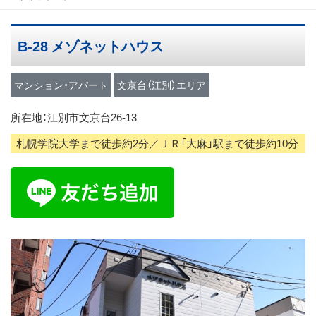
ス
キ
B-28 メゾネットハウス
ッ
プ
マンション・アパート
文京台（江別）エリア
所在地：江別市文京台26-13
札幌学院大学まで徒歩約2分／ＪＲ「大麻」駅まで徒歩約10分