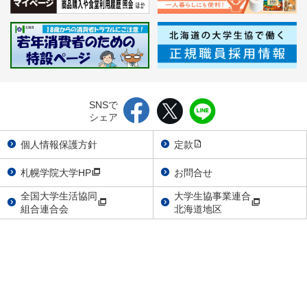
SNSで
シェア
個人情報保護方針
定款
札幌学院大学HP
お問合せ
全国大学生活協同
大学生協事業連合
組合連合会
北海道地区
〒069-0833
北海道江別市文京台11番地
TEL：011-386-2970