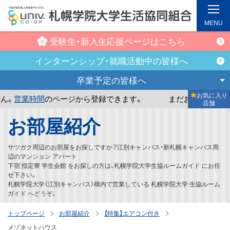
MENU
受験生・新入生
応援ページはこちら
インターンシップ・
就職活動中の皆様へ
卒業予定の
皆様へ
お気に入り
時間
のページから登録できます。
まだお気に入り店舗が登録
店舗
メ
お部屋紹介
イ
ン
サツガク周辺のお部屋をお探しですか？江別キャンパス・新札幌キャンパス周
コ
辺のマンション アパート
下宿 指定寮 学生会館 をお探しの方は、札幌学院大学生協ルームガイド にお任
ン
せ下さい。
テ
札幌学院大学（江別キャンパス）構内で営業している 札幌学院大学 生協ルーム
ガイド へどうぞ。
ン
ツ
トップページ
お部屋紹介
【特集】エアコン付き
へ
メゾネットハウス