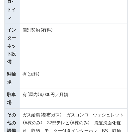
ロ・
トイ
レ
イン
個別契約（有料）
ター
ネッ
ト設
備
駐輪
有（無料）
場
駐車
有（屋内）9,000円／月額
場
その
ガス給湯（都市ガス） ガスコンロ ウォシュレット
他の
（A棟のみ） 32型テレビ（A棟のみ） 洗髪洗面化粧
設備
台 収納 モニター付きインターホン BS 駐輪