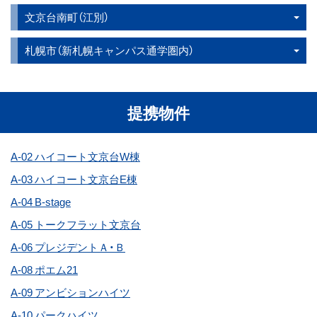
文京台南町（江別）
札幌市（新札幌キャンパス通学圏内）
提携物件
A-02 ハイコート文京台W棟
A-03 ハイコート文京台E棟
A-04 B-stage
A-05 トークフラット文京台
A-06 プレジデントＡ・Ｂ
A-08 ポエム21
A-09 アンビションハイツ
A-10 パークハイツ