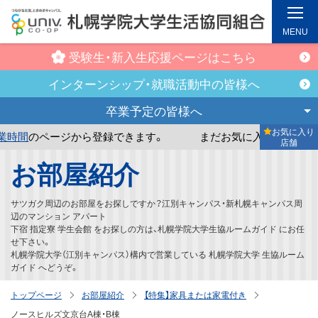
MENU
受験生・新入生
応援ページはこちら
インターンシップ・
就職活動中の皆様へ
卒業予定の
皆様へ
お気に入り
ージから登録できます。
まだお気に入り店舗が登録されてい
店舗
メ
お部屋紹介
イ
ン
サツガク周辺のお部屋をお探しですか？江別キャンパス・新札幌キャンパス周
コ
辺のマンション アパート
下宿 指定寮 学生会館 をお探しの方は、札幌学院大学生協ルームガイド にお任
ン
せ下さい。
テ
札幌学院大学（江別キャンパス）構内で営業している 札幌学院大学 生協ルーム
ガイド へどうぞ。
ン
ツ
トップページ
お部屋紹介
【特集】家具または家電付き
へ
ノースヒルズ文京台A棟・B棟