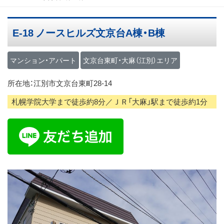
ス
キ
E-18 ノースヒルズ文京台A棟・B棟
ッ
プ
マンション・アパート
文京台東町・大麻（江別）エリア
所在地：江別市文京台東町28-14
札幌学院大学まで徒歩約8分／ＪＲ「大麻」駅まで徒歩約1分