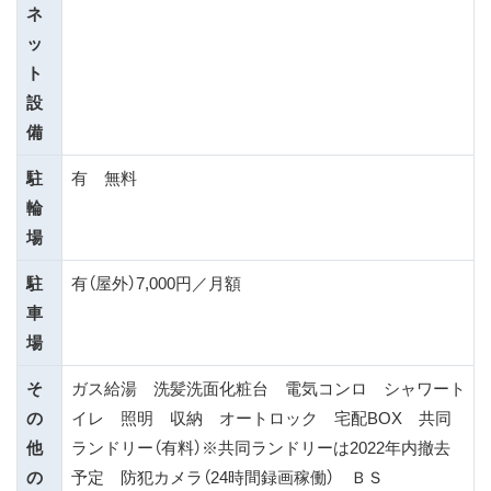
ネ
ッ
ト
設
備
駐
有 無料
輪
場
駐
有（屋外）7,000円／月額
車
場
そ
ガス給湯 洗髪洗面化粧台 電気コンロ シャワート
の
イレ 照明 収納 オートロック 宅配BOX 共同
他
ランドリー（有料）※共同ランドリーは2022年内撤去
の
予定 防犯カメラ（24時間録画稼働） ＢＳ