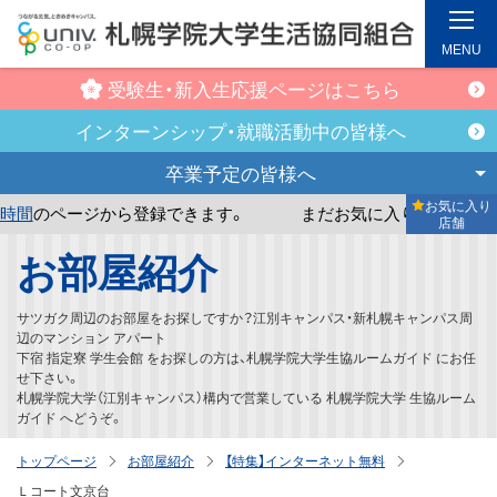
MENU
受験生・新入生
応援ページはこちら
インターンシップ・
就職活動中の皆様へ
卒業予定の
皆様へ
お気に入り
ら登録できます。
まだお気に入り店舗が登録されていません
店舗
メ
お部屋紹介
イ
ン
サツガク周辺のお部屋をお探しですか？江別キャンパス・新札幌キャンパス周
コ
辺のマンション アパート
下宿 指定寮 学生会館 をお探しの方は、札幌学院大学生協ルームガイド にお任
ン
せ下さい。
テ
札幌学院大学（江別キャンパス）構内で営業している 札幌学院大学 生協ルーム
ガイド へどうぞ。
ン
ツ
トップページ
お部屋紹介
【特集】インターネット無料
へ
Ｌコート文京台