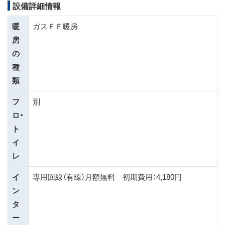
設備詳細情報
暖
ガスＦＦ暖房
房
の
種
類
フ
別
ロ・
ト
イ
レ
イ
専用回線（有線）月額無料 初期費用：4,180円
ン
タ
ー