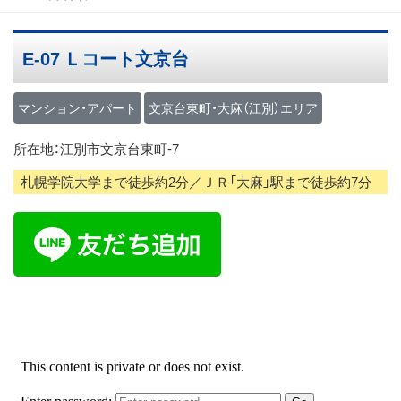
ス
キ
E-07 Ｌコート文京台
ッ
プ
マンション・アパート
文京台東町・大麻（江別）エリア
所在地：江別市文京台東町-7
札幌学院大学まで徒歩約2分／ＪＲ「大麻」駅まで徒歩約7分