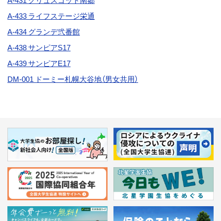
A-431 グリュスゴット南郷
A-433 ライフステージ栄通
A-434 グランデ弐番館
A-438
サンピアS17
A-439 サンピアE17
DM-001 ドーミー札幌大谷地（男女共用）