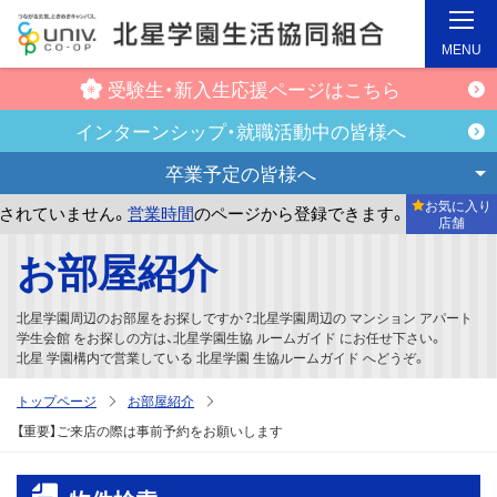
MENU
受験生・新入生
応援ページはこちら
インターンシップ・
就職活動中の皆様へ
卒業予定の
皆様へ
お気に入り
れていません。
営業時間
のページから登録できます。
まだお
店舗
メ
お部屋紹介
イ
ン
北星学園周辺のお部屋をお探しですか？北星学園周辺の マンション アパート
コ
学生会館 をお探しの方は、北星学園生協 ルームガイド にお任せ下さい。
北星 学園構内で営業している 北星学園 生協ルームガイド へどうぞ。
ン
テ
トップページ
お部屋紹介
ン
【重要】ご来店の際は事前予約をお願いします
ツ
へ