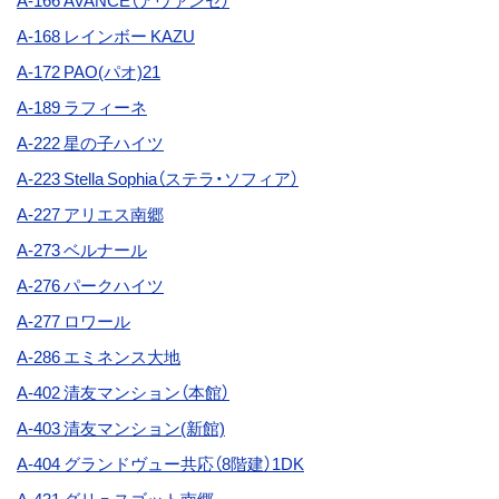
A-166 AVANCE（アヴァンセ）
A-168 レインボー KAZU
A-172
PAO(パオ)21
A-189 ラフィーネ
A-222
星の子ハイツ
A-223 Stella Sophia（ステラ・ソフィア）
A-227 アリエス南郷
A-273
ベルナール
A-276
パークハイツ
A-277
ロワール
A-286 エミネンス大地
A-402 清友マンション（本館）
A-403
清友マンション(新館)
A-404 グランドヴュー共応（8階建）1DK