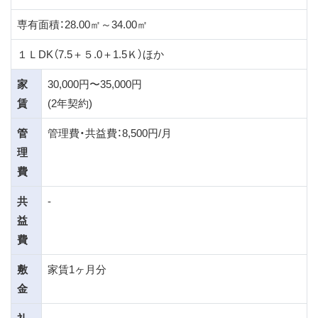
専有面積：28.00㎡～34.00㎡
１ＬDK（7.5＋５.0＋1.5Ｋ）ほか
家
30,000円〜35,000円
賃
(2年契約)
管
管理費・共益費：8,500円/月
理
費
共
-
益
費
敷
家賃1ヶ月分
金
礼
-