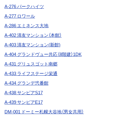
A-276
パークハイツ
A-277
ロワール
A-286 エミネンス大地
A-402 清友マンション（本館）
A-403
清友マンション(新館)
A-404 グランドヴュー共応（8階建）1DK
A-431 グリュスゴット南郷
A-433 ライフステージ栄通
A-434 グランデ弐番館
A-438
サンピアS17
A-439 サンピアE17
DM-001 ドーミー札幌大谷地（男女共用）