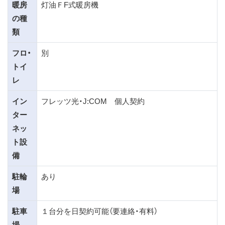
暖房
灯油ＦF式暖房機
の種
類
フロ・
別
トイ
レ
イン
フレッツ光・J:COM 個人契約
ター
ネッ
ト設
備
駐輪
あり
場
駐車
１台分を日契約可能（要連絡・有料）
場