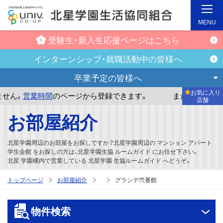
MENU
受験生・新入生
応援ページはこちら
インターンシップ・
就職活動中の皆様へ
卒業予定の
皆様へ
お気に入り
業時間
のページから登録できます。
まだお気に入り店舗が登
店舗
メ
お部屋紹介
イ
ン
北星学園周辺のお部屋をお探しですか？北星学園周辺の マンション アパート
コ
学生会館 をお探しの方は、北星学園生協 ルームガイド にお任せ下さい。
北星 学園構内で営業している 北星学園 生協ルームガイド へどうぞ。
ン
テ
トップページ
お部屋紹介
グランデ弐番館
ン
ツ
物件検索
へ