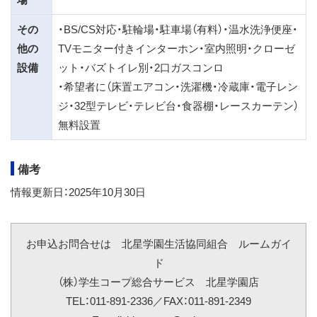
その
・BS/CS対応・駐輪場・駐車場（有料）・温水洗浄便座・
他の
TVモニター付きインターホン・室内照明・クローゼ
設備
ット・バズトイレ別・2口ガスコンロ
・希望者に（床置エアコン・洗濯機・冷蔵庫・電子レン
ジ・32型テレビ・テレビ台・食器棚・レースカーテン）
無料設置
備考
情報更新日：2025年10月30日
お申込お問合せは 北星学園生活協同組合 ルームガイ
ド
（株）学生コープ総合サービス 北星学園店
TEL：011-891-2336／FAX：011-891-2349