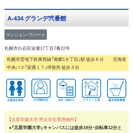
ス
キ
A-434 グランデ弐番館
ッ
プ
マンション・アパート
札幌市白石区栄通17丁目7番22号
札幌市営地下鉄東西線「南郷1８丁目」駅 徒歩６分 北海道
中央バス「栄通１７」停留所 徒歩３分
【北星学園大学 男女学生専用物件】
●
「北星学園大学」キャンパスには徒歩19分・自転車12分と