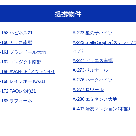
提携物件
-158 ハピネス21
A-222
星の子ハイツ
-160 カリス南郷
A-223 Stella Sophia（ステラ・ソ
ィア）
A-161 プランドール大地
A-227 アリエス南郷
A-162 コンダクト南郷
A-273
ベルナール
-166 AVANCE（アヴァンセ）
A-276
パークハイツ
-168 レインボー KAZU
A-277
ロワール
-172
PAO(パオ)21
A-286 エミネンス大地
-189 ラフィーネ
A-402 清友マンション（本館）