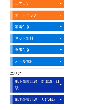
エアコン
オートロック
家電付き
ネット無料
食事付き
オール電化
エリア
地下鉄東西線 南郷18丁目
駅
地下鉄東西線 大谷地駅