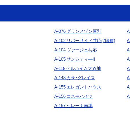
A-076 グランメゾン厚別
A
A-102 リバーサイド共応(7階建)
A
A-104
ヴァージェ共応
A-105 サンシティ―II
A-118 ベルハイム大谷地
A
A-148
カサ・グレイス
A
A-155 エレガントハウス
A
A-156 コスモハイツ
A
A-157
セレーナ南郷