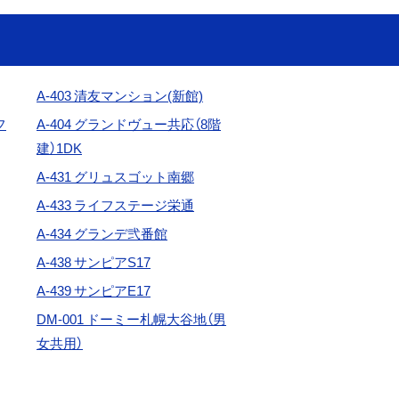
A-403
清友マンション(新館)
フ
A-404 グランドヴュー共応（8階
建）1DK
A-431 グリュスゴット南郷
A-433 ライフステージ栄通
A-434 グランデ弐番館
A-438
サンピアS17
A-439 サンピアE17
DM-001 ドーミー札幌大谷地（男
女共用）