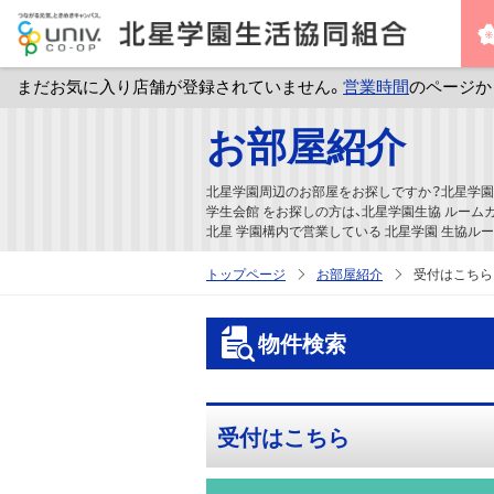
まだお気に入り店舗が登録されていません。
営業時間
のページか
メ
お部屋紹介
イ
ン
北星学園周辺のお部屋をお探しですか？北星学園
コ
学生会館 をお探しの方は、北星学園生協 ルーム
北星 学園構内で営業している 北星学園 生協ルー
ン
テ
トップページ
お部屋紹介
受付はこちら
ン
ツ
物件検索
へ
ス
キ
受付はこちら
ッ
プ