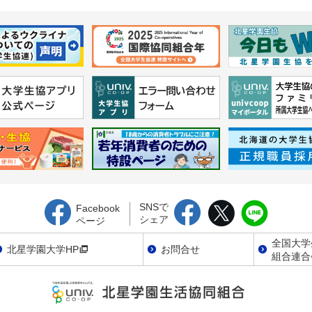
SNSで
Facebook
シェア
ページ
全国大学
北星学園大学HP
お問合せ
組合連合