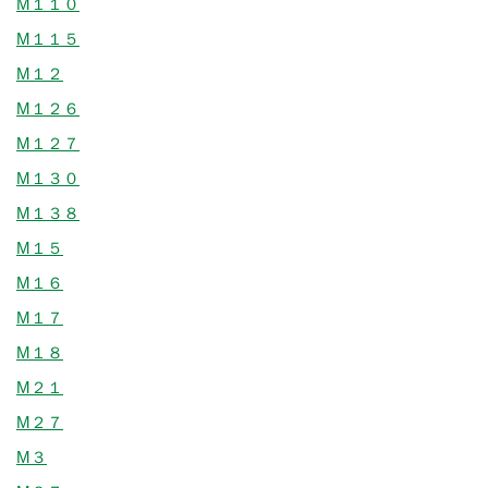
M１１０
M１１５
M１２
M１２６
M１２７
M１３０
M１３８
M１５
M１６
M１７
M１８
M２１
M２７
M３