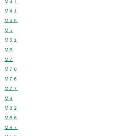
M３７
M４１
M４５
M５
M５１
M６
M７
M７０
M７６
M７７
M８
M８２
M８６
M８７