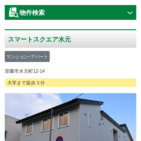
ス
物件検索
キ
ッ
プ
スマートスクエア水元
マンション・アパート
室蘭市水元町12-14
大学まで徒歩３分