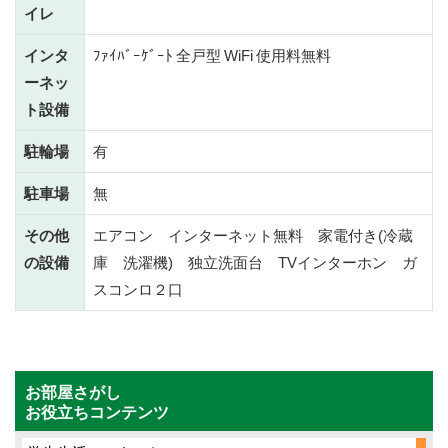
イレ
インタ
ﾌｧｲﾊﾞｰｹﾞｰﾄ 全戸型 WiFi 使用料無料
ーネッ
ト設備
駐輪場
有
駐車場
無
その他
エアコン インターネット無料 家電付き(冷蔵
の設備
庫 洗濯機) 独立洗面台 TVインターホン ガ
スコンロ２口
お部屋さがし
お役立ちコンテンツ