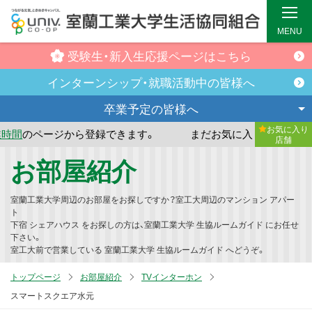
MENU
受験生・新入生
応援ページはこちら
インターンシップ・
就職活動中の皆様へ
卒業予定の
皆様へ
お気に入り
ら登録できます。
まだお気に入り店舗が登録されていません
店舗
メ
お部屋紹介
イ
ン
室蘭工業大学周辺のお部屋をお探しですか？室工大周辺のマンション アパー
コ
ト
下宿 シェアハウス をお探しの方は、室蘭工業大学 生協ルームガイド にお任せ
ン
下さい。
テ
室工大前で営業している 室蘭工業大学 生協ルームガイド へどうぞ。
ン
トップページ
お部屋紹介
TVインターホン
ツ
スマートスクエア水元
へ