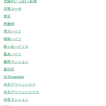
太陽がいっぱい-起源
川浪コーポ
恵荘
恵都45
早川ハイツ
明和ハイツ
桜ヶ丘ハイツ２
森永ハイツ
森田マンション
楽住荘
水元mansion
水元グリーンハイツ
水元グリーンハイツⅡ
渋谷マンション