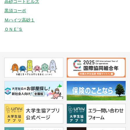
高砂コートヒルズ
黒須コーポ
Ｍハイツ高砂１
ＯＮＥ’Ｓ