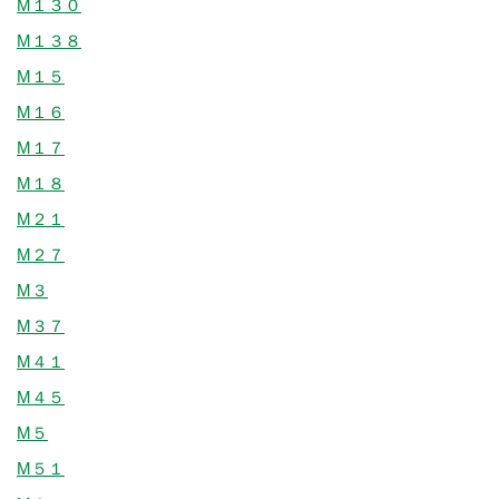
M１３０
M１３８
M１５
M１６
M１７
M１８
M２１
M２７
M３
M３７
M４１
M４５
M５
M５１