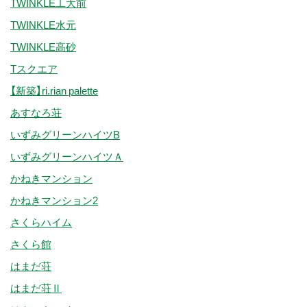
TWINKLE工大前
TWINKLE水元
TWINKLE高砂
Tスクエア
【新築】ri.rian palette
あすなろ荘
いずみグリーンハイツB
いずみグリーンハイツＡ
かねきマンション
かねきマンション2
さくらハイム
さくら館
はまだ荘
はまだ荘Ⅱ