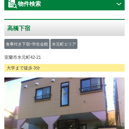
物件検索
ス
キ
ッ
高橋下宿
プ
食事付き下宿・学生会館
水元町エリア
室蘭市水元町42-21
大学まで徒歩 3分