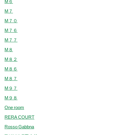
M６
M７
M７０
M７６
M７７
M８
M８２
M８６
M８７
M９７
M９８
One room
RERA COURT
Rosso Gabbna