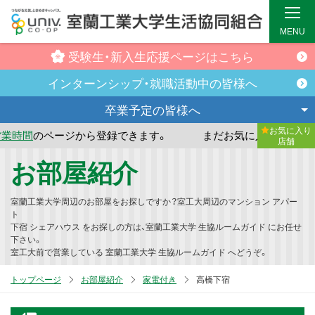
MENU
受験生・新入生
応援ページはこちら
インターンシップ・
就職活動中の皆様へ
卒業予定の
皆様へ
お気に入り
ージから登録できます。
まだお気に入り店舗が登録されてい
店舗
メ
お部屋紹介
イ
ン
室蘭工業大学周辺のお部屋をお探しですか？室工大周辺のマンション アパー
コ
ト
下宿 シェアハウス をお探しの方は、室蘭工業大学 生協ルームガイド にお任せ
ン
下さい。
テ
室工大前で営業している 室蘭工業大学 生協ルームガイド へどうぞ。
ン
トップページ
お部屋紹介
家電付き
高橋下宿
ツ
へ