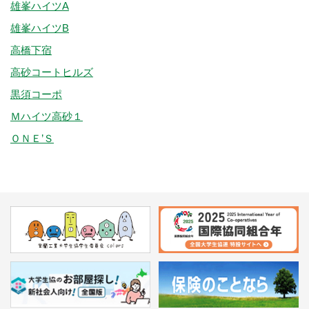
雄峯ハイツA
雄峯ハイツB
高橋下宿
高砂コートヒルズ
黒須コーポ
Ｍハイツ高砂１
ＯＮＥ’Ｓ