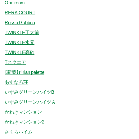
One room
RERA COURT
Rosso Gabbna
TWINKLE工大前
TWINKLE水元
TWINKLE高砂
Tスクエア
【新築】ri.rian palette
あすなろ荘
いずみグリーンハイツB
いずみグリーンハイツＡ
かねきマンション
かねきマンション2
さくらハイム