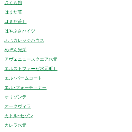
さくら館
はまだ荘
はまだ荘Ⅱ
はやぶさハイツ
ふじカレッジハウス
めぞん光栄
アヴェニュースクエア水元
エルストファーゼ水元町Ⅱ
エル・パームコート
エル・フォーチュナー
オリゾンテ
オークヴィラ
カトル・セゾン
カレラ水元