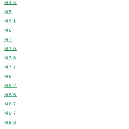
M４５
M５
M５１
M６
M７
M７０
M７６
M７７
M８
M８２
M８６
M８７
M９７
M９８