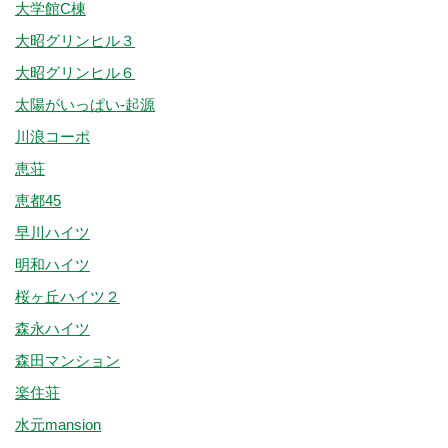
大学館C棟
大昭グリンヒル３
大昭グリンヒル６
太陽がいっぱい-起源
川浪コーポ
恵荘
恵都45
早川ハイツ
明和ハイツ
桜ヶ丘ハイツ２
森永ハイツ
森田マンション
楽住荘
水元mansion