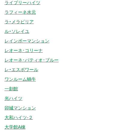
ライブリーハイツ
ラフィーネ水元
ラ・メラビリア
ル・ソレイユ
レインボーマンション
レオーネ･コリーナ
レオーネ･パティオ･ブルー
レ・エスポワール
ワンルーム蝸牛
一刻館
光ハイツ
卯城マンション
大和ハイツ-２
大学館A棟