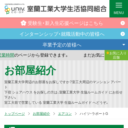
MENU
受験生・新入生
応援ページはこちら
インターンシップ・
就職活動中の皆様へ
卒業予定の
皆様へ
お気に入り
ページから登録できます。
まだお気に入り店舗が登録されて
店舗
メ
お部屋紹介
イ
ン
室蘭工業大学周辺のお部屋をお探しですか？室工大周辺のマンション アパー
コ
ト
下宿 シェアハウス をお探しの方は、室蘭工業大学 生協ルームガイド にお任せ
ン
下さい。
テ
室工大前で営業している 室蘭工業大学 生協ルームガイド へどうぞ。
ン
トップページ
お部屋紹介
エアコン
ハイツ・ラポートG
ツ
へ