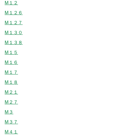
M１２
M１２６
M１２７
M１３０
M１３８
M１５
M１６
M１７
M１８
M２１
M２７
M３
M３７
M４１