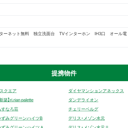
ターネット無料 独立洗面台 TVインターホン IH3口 オール電
提携物件
Tスクエア
ダイヤマンションアネックス
新築】ri.rian palette
ダンデライオン
あすなろ荘
チェリーベルグ
いずみグリーンハイツB
デリス・メゾン水元
いずみグリーンハイツＡ
デリス・メゾン水元Ⅱ