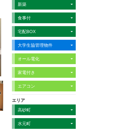
新築
食事付
宅配BOX
大学生協管理物件
オール電化
家電付き
エアコン
エリア
高砂町
水元町