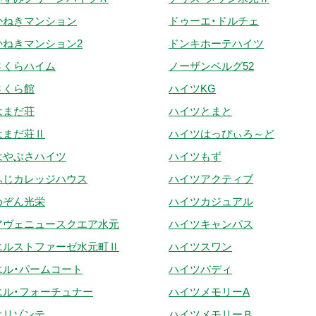
かねきマンション
ドゥーエ・ドルチェ
かねきマンション2
ドンキホーテハイツ
さくらハイム
ノーザンベルグ52
さくら館
ハイツKG
はまだ荘
ハイツとまと
はまだ荘Ⅱ
ハイツはっぴぃろ～ど
はやぶさハイツ
ハイツもず
ふじカレッジハウス
ハイツアクティブ
めぞん光栄
ハイツカジュアル
アヴェニュースクエア水元
ハイツキャンパス
エルストファーゼ水元町Ⅱ
ハイツスワン
エル・パームコート
ハイツバディ
エル・フォーチュナー
ハイツメモリーA
オリゾンテ
ハイツメモリーＢ