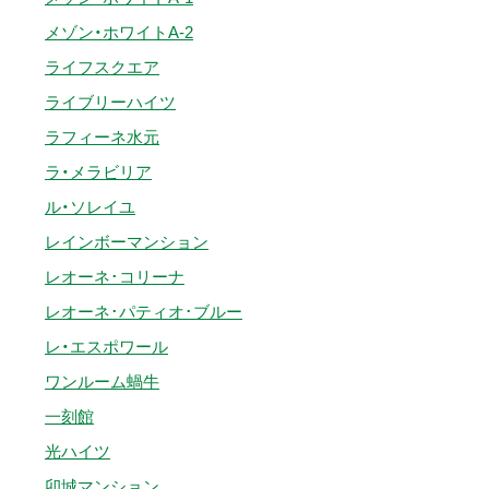
メゾン・ホワイトA-2
ライフスクエア
ライブリーハイツ
ラフィーネ水元
ラ・メラビリア
ル・ソレイユ
レインボーマンション
レオーネ･コリーナ
レオーネ･パティオ･ブルー
レ・エスポワール
ワンルーム蝸牛
一刻館
光ハイツ
卯城マンション