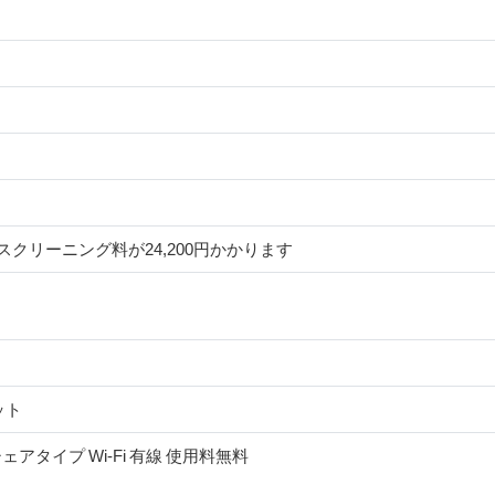
クリーニング料が24,200円かかります
ット
応 シェアタイプ Wi-Fi 有線 使用料無料