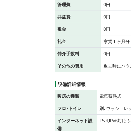
管理費
0円
共益費
0円
敷金
0円
礼金
家賃１ヶ月分
仲介手数料
0円
その他の費用
退去時にハウス
設備詳細情報
暖房の種類
電気蓄熱式
フロ・トイレ
別、ウォシュレ
インターネット設
lPv4,lPv6対
備