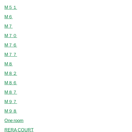
M５１
M６
M７
M７０
M７６
M７７
M８
M８２
M８６
M８７
M９７
M９８
One room
RERA COURT