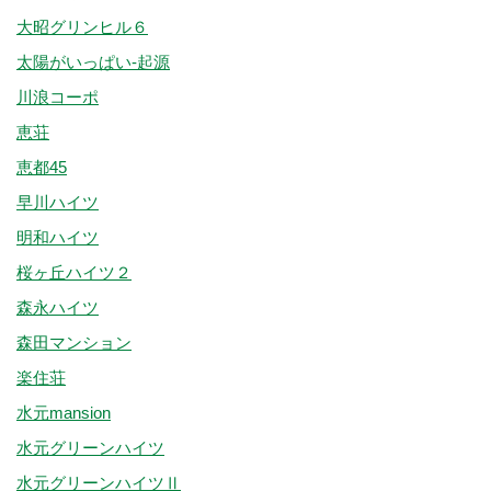
大昭グリンヒル６
太陽がいっぱい-起源
川浪コーポ
恵荘
恵都45
早川ハイツ
明和ハイツ
桜ヶ丘ハイツ２
森永ハイツ
森田マンション
楽住荘
水元mansion
水元グリーンハイツ
水元グリーンハイツⅡ