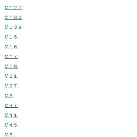
M１２７
M１３０
M１３８
M１５
M１６
M１７
M１８
M２１
M２７
M３
M３７
M４１
M４５
M５