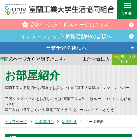
MENU
受験生・新入生
応援ページはこちら
インターンシップ・
就職活動中の皆様へ
卒業予定の
皆様へ
お気に入り
から登録できます。
まだお気に入り店舗が登録されていませ
店舗
メ
お部屋紹介
イ
ン
室蘭工業大学周辺のお部屋をお探しですか？室工大周辺のマンション アパー
コ
ト
下宿 シェアハウス をお探しの方は、室蘭工業大学 生協ルームガイド にお任せ
ン
下さい。
テ
室工大前で営業している 室蘭工業大学 生協ルームガイド へどうぞ。
ン
トップページ
お部屋紹介
家電付き
コーポ来夢
ツ
へ