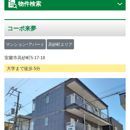
物件検索
ス
キ
ッ
コーポ来夢
プ
マンション・アパート
高砂町エリア
室蘭市高砂町5-17-18
大学まで徒歩 5分