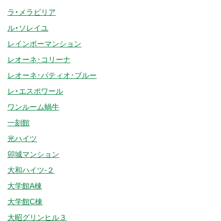
ラ・メラビリア
ル・ソレイユ
レインボーマンション
レオーネ･コリーナ
レオーネ･パティオ･ブルー
レ・エスポワール
ワンルーム蝸牛
一刻館
光ハイツ
卯城マンション
大和ハイツ-２
大学館A棟
大学館C棟
大昭グリンヒル３