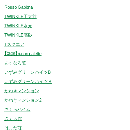
Rosso Gabbna
TWINKLE工大前
TWINKLE水元
TWINKLE高砂
Tスクエア
【新築】ri.rian palette
あすなろ荘
いずみグリーンハイツB
いずみグリーンハイツＡ
かねきマンション
かねきマンション2
さくらハイム
さくら館
はまだ荘