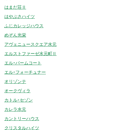
はまだ荘Ⅱ
はやぶさハイツ
ふじカレッジハウス
めぞん光栄
アヴェニュースクエア水元
エルストファーゼ水元町Ⅱ
エル・パームコート
エル・フォーチュナー
オリゾンテ
オークヴィラ
カトル・セゾン
カレラ水元
カントリーハウス
クリスタルハイツ