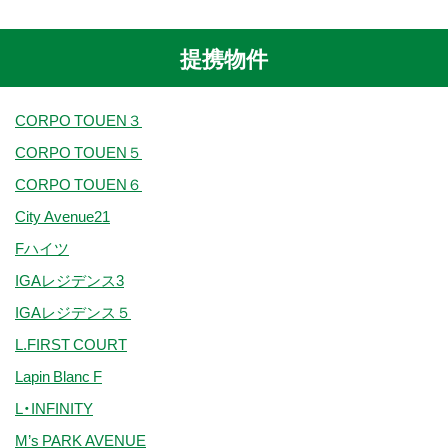
提携物件
CORPO TOUEN３
CORPO TOUEN５
CORPO TOUEN６
City Avenue21
Fハイツ
IGAレジデンス3
IGAレジデンス５
L.FIRST COURT
Lapin Blanc F
L・INFINITY
M’s PARK AVENUE