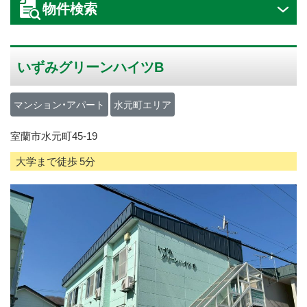
物件検索
ス
キ
ッ
いずみグリーンハイツB
プ
マンション・アパート
水元町エリア
室蘭市水元町45-19
大学まで徒歩 5分