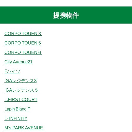
提携物件
CORPO TOUEN３
CORPO TOUEN５
CORPO TOUEN６
City Avenue21
Fハイツ
IGAレジデンス3
IGAレジデンス５
L.FIRST COURT
Lapin Blanc F
L・INFINITY
M’s PARK AVENUE