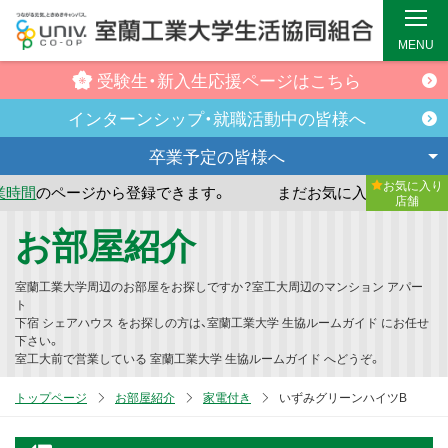
MENU
受験生・新入生
応援ページはこちら
インターンシップ・
就職活動中の皆様へ
卒業予定の
皆様へ
お気に入り
登録できます。
まだお気に入り店舗が登録されていません
店舗
メ
お部屋紹介
イ
ン
室蘭工業大学周辺のお部屋をお探しですか？室工大周辺のマンション アパー
コ
ト
下宿 シェアハウス をお探しの方は、室蘭工業大学 生協ルームガイド にお任せ
ン
下さい。
テ
室工大前で営業している 室蘭工業大学 生協ルームガイド へどうぞ。
ン
トップページ
お部屋紹介
家電付き
いずみグリーンハイツB
ツ
へ