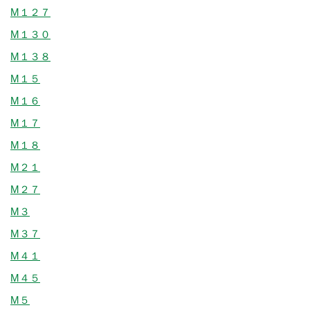
M１２７
M１３０
M１３８
M１５
M１６
M１７
M１８
M２１
M２７
M３
M３７
M４１
M４５
M５