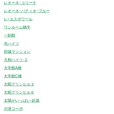
レオーネ･コリーナ
レオーネ･パティオ･ブルー
レ・エスポワール
ワンルーム蝸牛
一刻館
光ハイツ
卯城マンション
大和ハイツ-２
大学館A棟
大学館C棟
大昭グリンヒル３
大昭グリンヒル６
太陽がいっぱい-起源
川浪コーポ