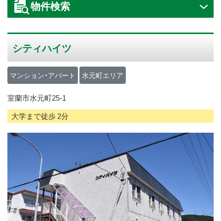
物件検索
ス
キ
ッ
シティハイツ
プ
マンション・アパート
水元町エリア
室蘭市水元町25-1
大学まで徒歩 2分