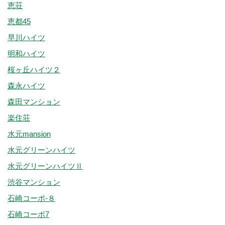
恵荘
恵都45
早川ハイツ
明和ハイツ
桜ヶ丘ハイツ２
森永ハイツ
森田マンション
楽住荘
水元mansion
水元グリーンハイツ
水元グリーンハイツⅡ
渋谷マンション
石崎コーポ-８
石崎コーポ7