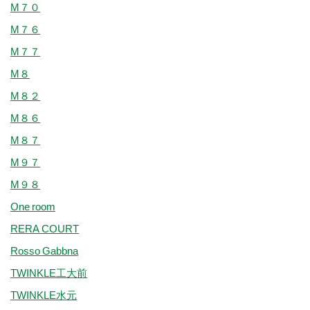
M７０
M７６
M７７
M８
M８２
M８６
M８７
M９７
M９８
One room
RERA COURT
Rosso Gabbna
TWINKLE工大前
TWINKLE水元