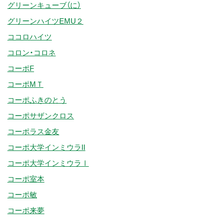
グリーンキューブ（に）
グリーンハイツEMU２
ココロハイツ
コロン・コロネ
コーポF
コーポMＴ
コーポふきのとう
コーポサザンクロス
コーポラス金友
コーポ大学インミウラII
コーポ大学インミウラⅠ
コーポ室本
コーポ敏
コーポ来夢