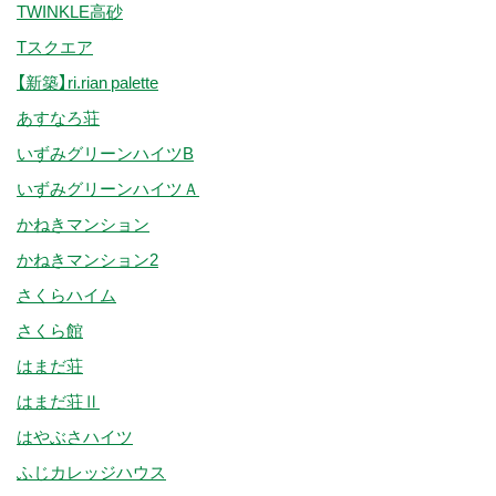
TWINKLE高砂
Tスクエア
【新築】ri.rian palette
あすなろ荘
いずみグリーンハイツB
いずみグリーンハイツＡ
かねきマンション
かねきマンション2
さくらハイム
さくら館
はまだ荘
はまだ荘Ⅱ
はやぶさハイツ
ふじカレッジハウス