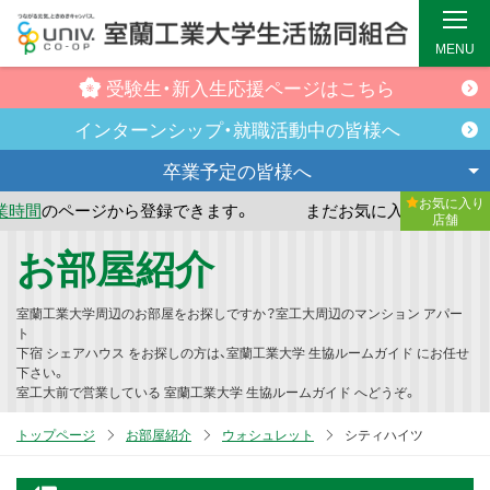
MENU
受験生・新入生
応援ページはこちら
インターンシップ・
就職活動中の皆様へ
卒業予定の
皆様へ
お気に入り
ジから登録できます。
まだお気に入り店舗が登録されていま
店舗
メ
お部屋紹介
イ
ン
室蘭工業大学周辺のお部屋をお探しですか？室工大周辺のマンション アパー
コ
ト
下宿 シェアハウス をお探しの方は、室蘭工業大学 生協ルームガイド にお任せ
ン
下さい。
テ
室工大前で営業している 室蘭工業大学 生協ルームガイド へどうぞ。
ン
トップページ
お部屋紹介
ウォシュレット
シティハイツ
ツ
へ