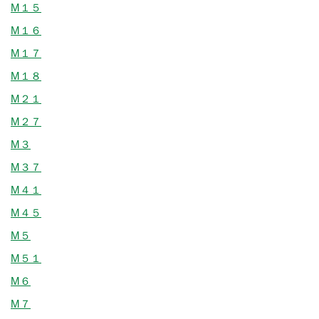
M１５
M１６
M１７
M１８
M２１
M２７
M３
M３７
M４１
M４５
M５
M５１
M６
M７