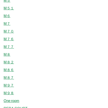
M５
M５１
M６
M７
M７０
M７６
M７７
M８
M８２
M８６
M８７
M９７
M９８
One room