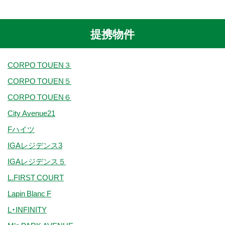
提携物件
CORPO TOUEN３
CORPO TOUEN５
CORPO TOUEN６
City Avenue21
Fハイツ
IGAレジデンス3
IGAレジデンス５
L.FIRST COURT
Lapin Blanc F
L・INFINITY