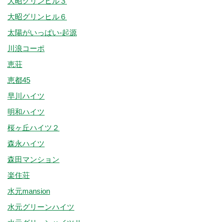
大昭グリンヒル３
大昭グリンヒル６
太陽がいっぱい-起源
川浪コーポ
恵荘
恵都45
早川ハイツ
明和ハイツ
桜ヶ丘ハイツ２
森永ハイツ
森田マンション
楽住荘
水元mansion
水元グリーンハイツ