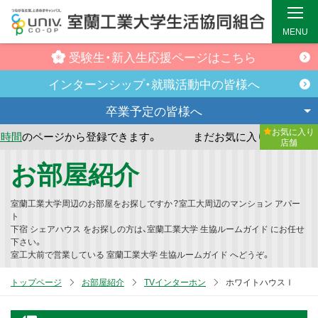
MENU
受験生・新入生
応援ページはこちら
インターンシップ・
就職活動中の皆様へ
卒業予定の
皆様へ
お気に入り
から登録できます。
まだお気に入り店舗が登録されていませ
店舗
メ
お部屋紹介
イ
ン
室蘭工業大学周辺のお部屋をお探しですか？室工大周辺のマンション アパー
コ
ト
下宿 シェアハウス をお探しの方は、室蘭工業大学 生協ルームガイド にお任せ
ン
下さい。
テ
室工大前で営業している 室蘭工業大学 生協ルームガイド へどうぞ。
ン
トップページ
お部屋紹介
TVインターホン
ホワイトハウスⅠ
ツ
へ