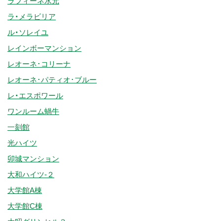
ラフィーネ水元
ラ・メラビリア
ル・ソレイユ
レインボーマンション
レオーネ･コリーナ
レオーネ･パティオ･ブルー
レ・エスポワール
ワンルーム蝸牛
一刻館
光ハイツ
卯城マンション
大和ハイツ-２
大学館A棟
大学館C棟