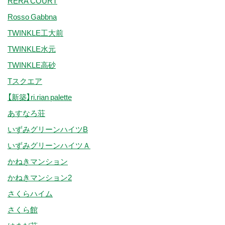
RERA COURT
Rosso Gabbna
TWINKLE工大前
TWINKLE水元
TWINKLE高砂
Tスクエア
【新築】ri.rian palette
あすなろ荘
いずみグリーンハイツB
いずみグリーンハイツＡ
かねきマンション
かねきマンション2
さくらハイム
さくら館