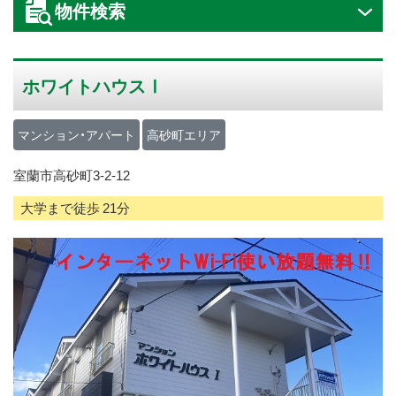
物件検索
ス
キ
ッ
ホワイトハウスⅠ
プ
マンション・アパート
高砂町エリア
室蘭市高砂町3-2-12
大学まで徒歩 21分