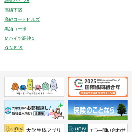
雄峯ハイツB
高橋下宿
高砂コートヒルズ
黒須コーポ
Ｍハイツ高砂１
ＯＮＥ’Ｓ