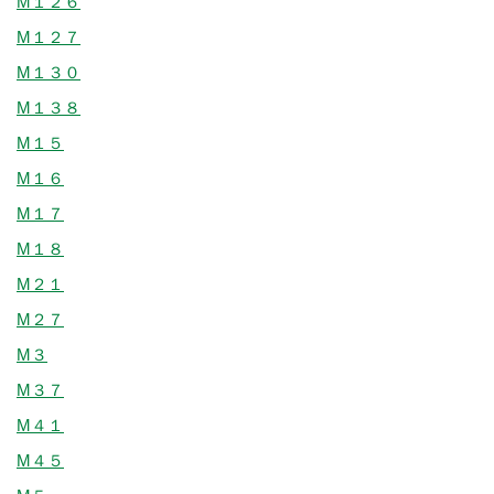
M１２６
M１２７
M１３０
M１３８
M１５
M１６
M１７
M１８
M２１
M２７
M３
M３７
M４１
M４５