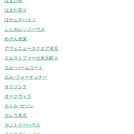
はまだ荘
はまだ荘Ⅱ
はやぶさハイツ
ふじカレッジハウス
めぞん光栄
アヴェニュースクエア水元
エルストファーゼ水元町Ⅱ
エル・パームコート
エル・フォーチュナー
オリゾンテ
オークヴィラ
カトル・セゾン
カレラ水元
カントリーハウス