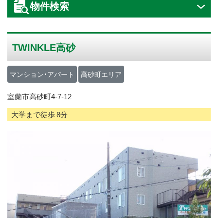
物件検索
ス
キ
ッ
TWINKLE高砂
プ
マンション・アパート
高砂町エリア
室蘭市高砂町4-7-12
大学まで徒歩 8分