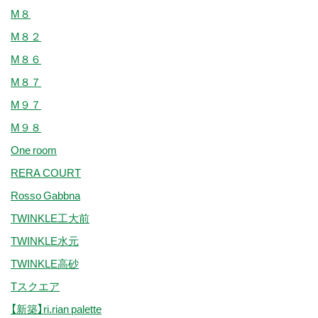
M８
M８２
M８６
M８７
M９７
M９８
One room
RERA COURT
Rosso Gabbna
TWINKLE工大前
TWINKLE水元
TWINKLE高砂
Tスクエア
【新築】ri.rian palette