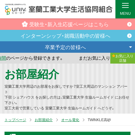
MENU
受験生・新入生
応援ページはこちら
インターンシップ・
就職活動中の皆様へ
卒業予定の
皆様へ
お気に入り
ら登録できます。
まだお気に入り店舗が登録されていません
店舗
メ
お部屋紹介
イ
ン
室蘭工業大学周辺のお部屋をお探しですか？室工大周辺のマンション アパー
コ
ト
下宿 シェアハウス をお探しの方は、室蘭工業大学 生協ルームガイド にお任せ
ン
下さい。
テ
室工大前で営業している 室蘭工業大学 生協ルームガイド へどうぞ。
ン
トップページ
お部屋紹介
オール電化
TWINKLE高砂
ツ
へ