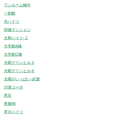
ワンルーム蝸牛
一刻館
光ハイツ
卯城マンション
大和ハイツ-２
大学館A棟
大学館C棟
大昭グリンヒル３
大昭グリンヒル６
太陽がいっぱい-起源
川浪コーポ
恵荘
恵都45
早川ハイツ