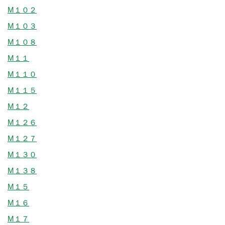
M１０２
M１０３
M１０８
M１１
M１１０
M１１５
M１２
M１２６
M１２７
M１３０
M１３８
M１５
M１６
M１７