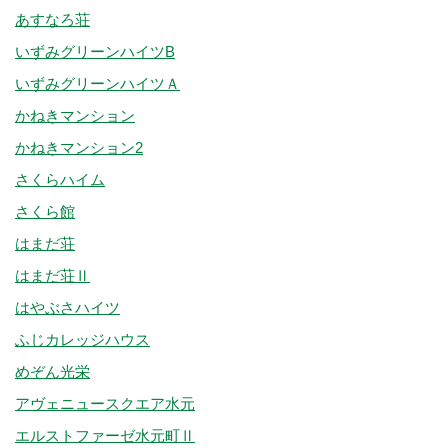
あすなろ荘
いずみグリーンハイツB
いずみグリーンハイツＡ
かねきマンション
かねきマンション2
さくらハイム
さくら館
はまだ荘
はまだ荘Ⅱ
はやぶさハイツ
ふじカレッジハウス
めぞん光栄
アヴェニュースクエア水元
エルストファーゼ水元町Ⅱ