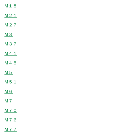
M１８
M２１
M２７
M３
M３７
M４１
M４５
M５
M５１
M６
M７
M７０
M７６
M７７