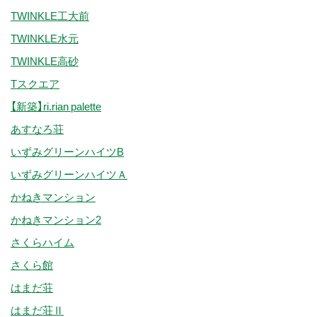
TWINKLE工大前
TWINKLE水元
TWINKLE高砂
Tスクエア
【新築】ri.rian palette
あすなろ荘
いずみグリーンハイツB
いずみグリーンハイツＡ
かねきマンション
かねきマンション2
さくらハイム
さくら館
はまだ荘
はまだ荘Ⅱ