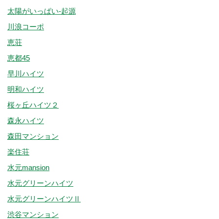
太陽がいっぱい-起源
川浪コーポ
恵荘
恵都45
早川ハイツ
明和ハイツ
桜ヶ丘ハイツ２
森永ハイツ
森田マンション
楽住荘
水元mansion
水元グリーンハイツ
水元グリーンハイツⅡ
渋谷マンション