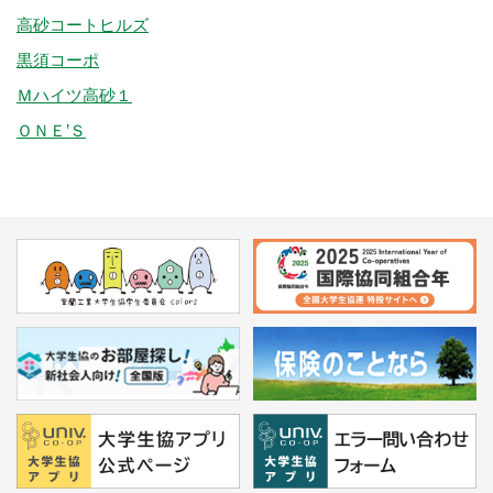
高砂コートヒルズ
黒須コーポ
Ｍハイツ高砂１
ＯＮＥ’Ｓ