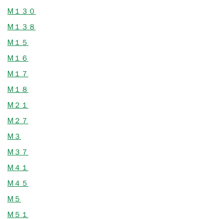
M１３０
M１３８
M１５
M１６
M１７
M１８
M２１
M２７
M３
M３７
M４１
M４５
M５
M５１