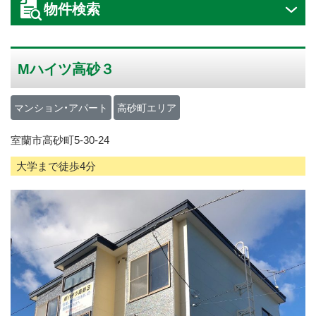
物件検索
ス
キ
ッ
Mハイツ高砂３
プ
マンション・アパート
高砂町エリア
室蘭市高砂町5-30-24
大学まで徒歩4分