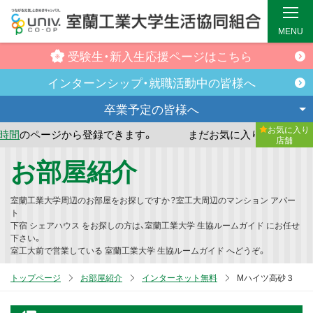
MENU
受験生・新入生
応援ページはこちら
インターンシップ・
就職活動中の皆様へ
卒業予定の
皆様へ
お気に入り
から登録できます。
まだお気に入り店舗が登録されていませ
店舗
メ
お部屋紹介
イ
ン
室蘭工業大学周辺のお部屋をお探しですか？室工大周辺のマンション アパー
コ
ト
下宿 シェアハウス をお探しの方は、室蘭工業大学 生協ルームガイド にお任せ
ン
下さい。
テ
室工大前で営業している 室蘭工業大学 生協ルームガイド へどうぞ。
ン
トップページ
お部屋紹介
インターネット無料
Mハイツ高砂３
ツ
へ