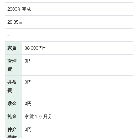
2000年完成
28.85㎡
-
家賃
38,000円〜
管理
0円
費
共益
0円
費
敷金
0円
礼金
家賃１ヶ月分
仲介
0円
手数