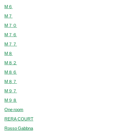
M６
M７
M７０
M７６
M７７
M８
M８２
M８６
M８７
M９７
M９８
One room
RERA COURT
Rosso Gabbna