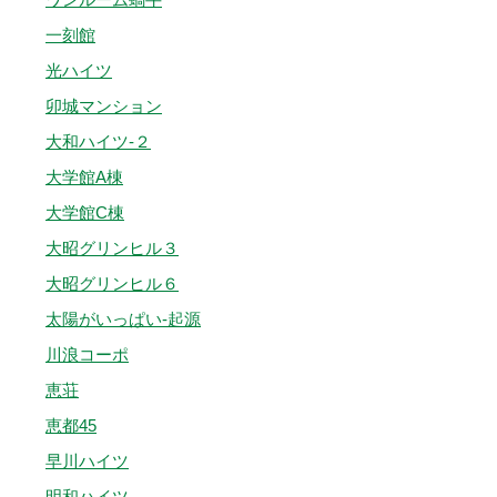
一刻館
光ハイツ
卯城マンション
大和ハイツ-２
大学館A棟
大学館C棟
大昭グリンヒル３
大昭グリンヒル６
太陽がいっぱい-起源
川浪コーポ
恵荘
恵都45
早川ハイツ
明和ハイツ