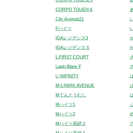
CORPO TOUEN６
City Avenue21
Fハイツ
IGAレジデンス3
IGAレジデンス５
L.FIRST COURT
Lapin Blanc F
L・INFINITY
M’s PARK AVENUE
Mてんとうむし
Mハイツ1
Mハイツ2
Mハイツ高砂２
Mハイツ高砂３