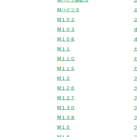
Mハイツ３
M１０２
M１０３
M１０８
M１１
M１１０
M１１５
M１２
M１２６
M１２７
M１３０
M１３８
M１５
M１６