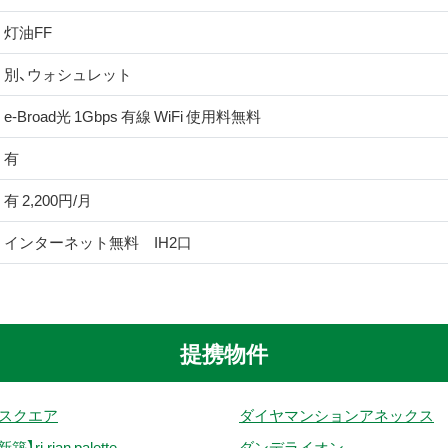
灯油FF
別、ウォシュレット
e-Broad光 1Gbps 有線 WiFi 使用料無料
有
有 2,200円/月
インターネット無料 IH2口
提携物件
Tスクエア
ダイヤマンションアネックス
新築】ri.rian palette
ダンデライオン