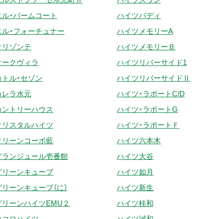
エル・パームコート
ハイツバディ
エル・フォーチュナー
ハイツメモリーA
オリゾンテ
ハイツメモリーＢ
オークヴィラ
ハイツリバーサイド1
カトル・セゾン
ハイツリバーサイドⅡ
カレラ水元
ハイツ・ラポートC/D
カントリーハウス
ハイツ・ラポートG
クリスタルハイツ
ハイツ・ラポートＦ
クリーンコーポ藍
ハイツ六本木
グランジュール壱番館
ハイツ大谷
グリーンキューブ
ハイツ如月
グリーンキューブ（に）
ハイツ新生
グリーンハイツEMU２
ハイツ桂和
ココロハイツ
ハイツ誠和