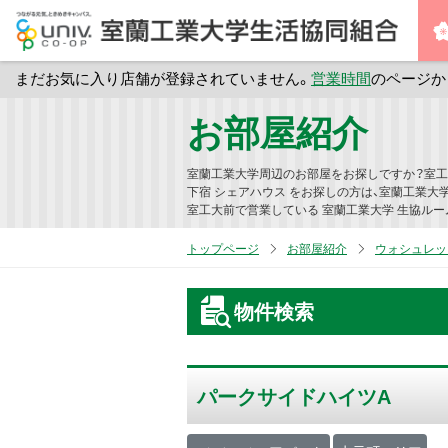
まだお気に入り店舗が登録されていません。
営業時間
のページか
メ
お部屋紹介
イ
ン
室蘭工業大学周辺のお部屋をお探しですか？室工
コ
下宿 シェアハウス をお探しの方は、室蘭工業大
室工大前で営業している 室蘭工業大学 生協ルー
ン
テ
トップページ
お部屋紹介
ウォシュレッ
ン
ツ
物件検索
へ
ス
キ
パークサイドハイツA
ッ
プ