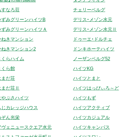
あすなろ荘
チェリーベルグ
いずみグリーンハイツB
デリス・メゾン水元
いずみグリーンハイツＡ
デリス・メゾン水元Ⅱ
かねきマンション
ドゥーエ・ドルチェ
かねきマンション2
ドンキホーテハイツ
さくらハイム
ノーザンベルグ52
さくら館
ハイツKG
はまだ荘
ハイツとまと
はまだ荘Ⅱ
ハイツはっぴぃろ～ど
はやぶさハイツ
ハイツもず
ふじカレッジハウス
ハイツアクティブ
めぞん光栄
ハイツカジュアル
アヴェニュースクエア水元
ハイツキャンパス
エルストファーゼ水元町Ⅱ
ハイツスワン