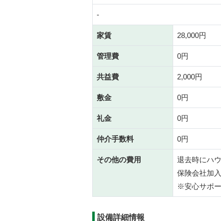
-
家賃
28,000円
管理費
0円
共益費
2,000円
敷金
0円
礼金
0円
仲介手数料
0円
その他の費用
退去時にハウ
保険会社加入必
※安心サポート
設備詳細情報