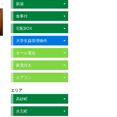
新築
食事付
宅配BOX
大学生協管理物件
オール電化
家電付き
エアコン
エリア
高砂町
水元町