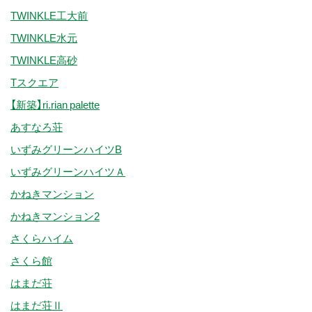
TWINKLE工大前
TWINKLE水元
TWINKLE高砂
Tスクエア
【新築】ri.rian palette
あすなろ荘
いずみグリーンハイツB
いずみグリーンハイツＡ
かねきマンション
かねきマンション2
さくらハイム
さくら館
はまだ荘
はまだ荘Ⅱ