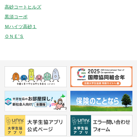
高砂コートヒルズ
黒須コーポ
Ｍハイツ高砂１
ＯＮＥ’Ｓ