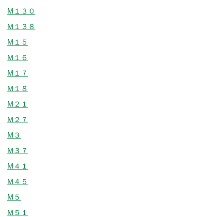
M１３０
M１３８
M１５
M１６
M１７
M１８
M２１
M２７
M３
M３７
M４１
M４５
M５
M５１