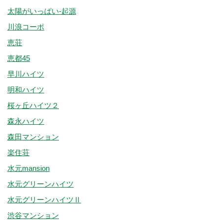
太陽がいっぱい-起源
川浪コーポ
恵荘
恵都45
早川ハイツ
明和ハイツ
桜ヶ丘ハイツ２
森永ハイツ
森田マンション
楽住荘
水元mansion
水元グリーンハイツ
水元グリーンハイツⅡ
渋谷マンション