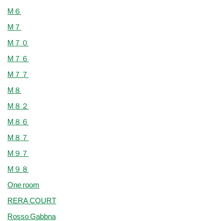
M６
M７
M７０
M７６
M７７
M８
M８２
M８６
M８７
M９７
M９８
One room
RERA COURT
Rosso Gabbna