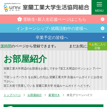
MENU
受験生・新入生
応援ページはこちら
インターンシップ・
就職活動中の皆様へ
卒業予定の
皆様へ
お気に入り
ージから登録できます。
まだお気に入り店舗が登録されてい
店舗
メ
お部屋紹介
イ
ン
室蘭工業大学周辺のお部屋をお探しですか？室工大周辺のマンション アパー
コ
ト
下宿 シェアハウス をお探しの方は、室蘭工業大学 生協ルームガイド にお任せ
ン
下さい。
テ
室工大前で営業している 室蘭工業大学 生協ルームガイド へどうぞ。
ン
トップページ
お部屋紹介
家電付き
水元グリーンハイツ
ツ
へ