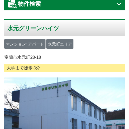
物件検索
ス
キ
ッ
水元グリーンハイツ
プ
マンション・アパート
水元町エリア
室蘭市水元町28-18
大学まで徒歩 3分