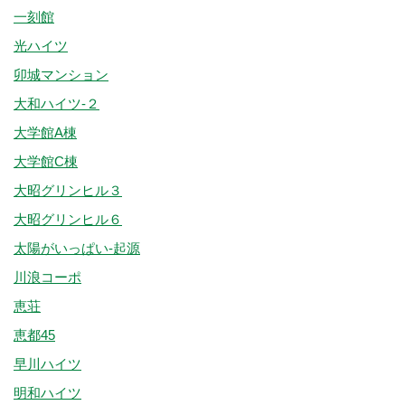
一刻館
光ハイツ
卯城マンション
大和ハイツ-２
大学館A棟
大学館C棟
大昭グリンヒル３
大昭グリンヒル６
太陽がいっぱい-起源
川浪コーポ
恵荘
恵都45
早川ハイツ
明和ハイツ