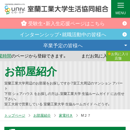
MENU
受験生・新入生
応援ページはこちら
インターンシップ・
就職活動中の皆様へ
卒業予定の
皆様へ
お気に入り
ジから登録できます。
まだお気に入り店舗が登録されていま
店舗
メ
お部屋紹介
イ
ン
室蘭工業大学周辺のお部屋をお探しですか？室工大周辺のマンション アパー
コ
ト
下宿 シェアハウス をお探しの方は、室蘭工業大学 生協ルームガイド にお任せ
ン
下さい。
テ
室工大前で営業している 室蘭工業大学 生協ルームガイド へどうぞ。
ン
トップページ
お部屋紹介
家電付き
M２７
ツ
へ