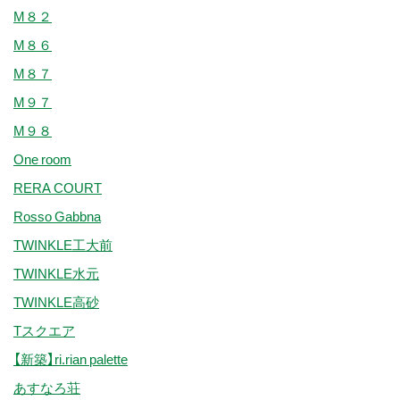
M８２
M８６
M８７
M９７
M９８
One room
RERA COURT
Rosso Gabbna
TWINKLE工大前
TWINKLE水元
TWINKLE高砂
Tスクエア
【新築】ri.rian palette
あすなろ荘