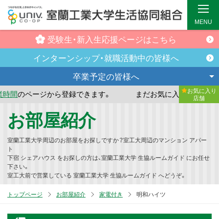
MENU
受験生・新入生
応援ページはこちら
インターンシップ・
就職活動中の皆様へ
卒業予定の
皆様へ
お気に入り
ジから登録できます。
まだお気に入り店舗が登録されていま
店舗
メ
お部屋紹介
イ
ン
室蘭工業大学周辺のお部屋をお探しですか？室工大周辺のマンション アパー
コ
ト
下宿 シェアハウス をお探しの方は、室蘭工業大学 生協ルームガイド にお任せ
ン
下さい。
テ
室工大前で営業している 室蘭工業大学 生協ルームガイド へどうぞ。
ン
トップページ
お部屋紹介
家電付き
明和ハイツ
ツ
へ