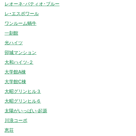
レオーネ･パティオ･ブルー
レ・エスポワール
ワンルーム蝸牛
一刻館
光ハイツ
卯城マンション
大和ハイツ-２
大学館A棟
大学館C棟
大昭グリンヒル３
大昭グリンヒル６
太陽がいっぱい-起源
川浪コーポ
恵荘