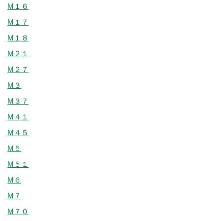
M１６
M１７
M１８
M２１
M２７
M３
M３７
M４１
M４５
M５
M５１
M６
M７
M７０