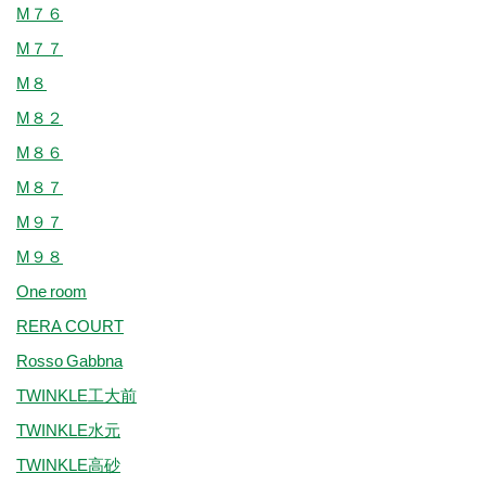
M７６
M７７
M８
M８２
M８６
M８７
M９７
M９８
One room
RERA COURT
Rosso Gabbna
TWINKLE工大前
TWINKLE水元
TWINKLE高砂