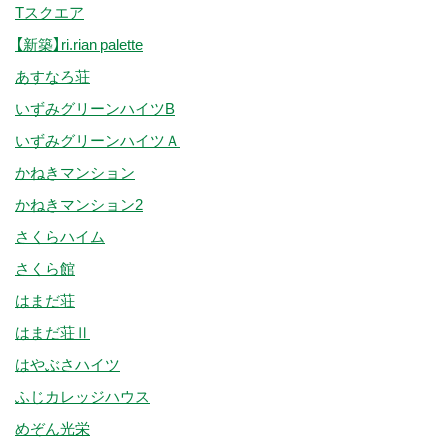
Tスクエア
【新築】ri.rian palette
あすなろ荘
いずみグリーンハイツB
いずみグリーンハイツＡ
かねきマンション
かねきマンション2
さくらハイム
さくら館
はまだ荘
はまだ荘Ⅱ
はやぶさハイツ
ふじカレッジハウス
めぞん光栄