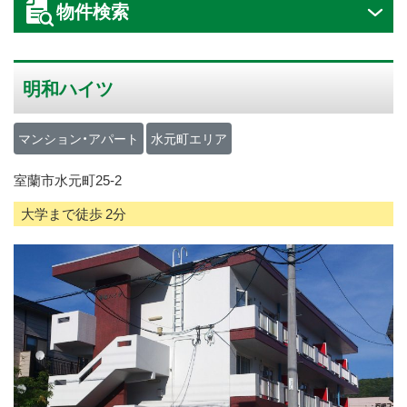
物件検索
ス
キ
ッ
明和ハイツ
プ
マンション・アパート
水元町エリア
室蘭市水元町25-2
大学まで徒歩 2分