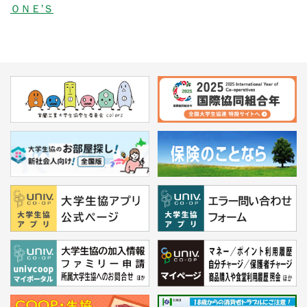
ＯＮＥ’Ｓ