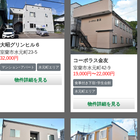
大昭グリンヒル６
室蘭市水元町23-5
32,000円
コーポラス金友
室蘭市水元町42-9
マンション・アパート
水元町エリア
19,000円〜22,000円
物件詳細を見る
食事付き下宿・学生会館
水元町エリア
物件詳細を見る