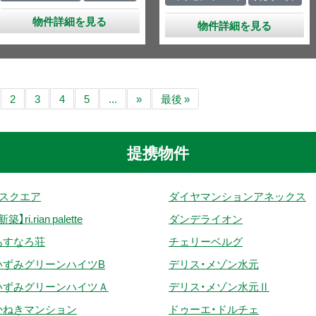
物件詳細を見る
物件詳細を見る
2
3
4
5
...
»
最後 »
提携物件
Tスクエア
ダイヤマンションアネックス
新築】ri.rian palette
ダンデライオン
あすなろ荘
チェリーベルグ
いずみグリーンハイツB
デリス・メゾン水元
いずみグリーンハイツＡ
デリス・メゾン水元Ⅱ
かねきマンション
ドゥーエ・ドルチェ