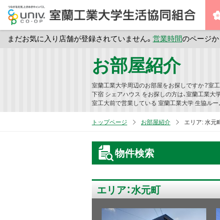
まだお気に入り店舗が登録されていません。
営業時間
のページか
メ
お部屋紹介
イ
ン
室蘭工業大学周辺のお部屋をお探しですか？室工
コ
下宿 シェアハウス をお探しの方は、室蘭工業大
室工大前で営業している 室蘭工業大学 生協ルー
ン
テ
トップページ
お部屋紹介
エリア:
水元
ン
ツ
物件検索
へ
ス
キ
エリア：水元町
ッ
プ