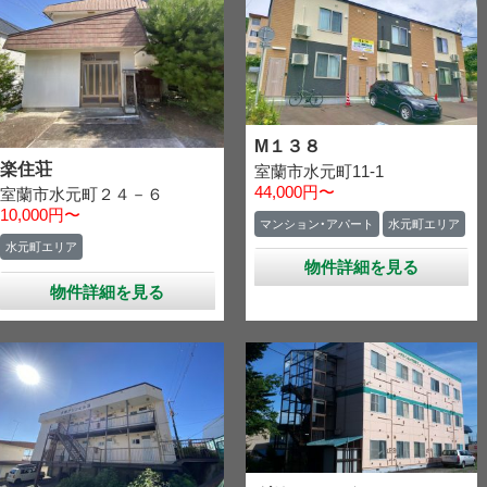
M１３８
楽住荘
室蘭市水元町11-1
44,000円〜
室蘭市水元町２４－６
10,000円〜
マンション・アパート
水元町エリア
水元町エリア
物件詳細を見る
物件詳細を見る