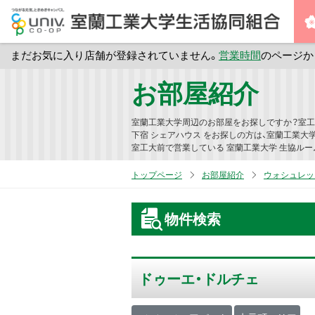
まだお気に入り店舗が登録されていません。
営業時間
のページか
メ
お部屋紹介
イ
ン
室蘭工業大学周辺のお部屋をお探しですか？室工
コ
下宿 シェアハウス をお探しの方は、室蘭工業大
室工大前で営業している 室蘭工業大学 生協ルー
ン
テ
トップページ
お部屋紹介
ウォシュレッ
ン
ツ
物件検索
へ
ス
キ
ドゥーエ・ドルチェ
ッ
プ