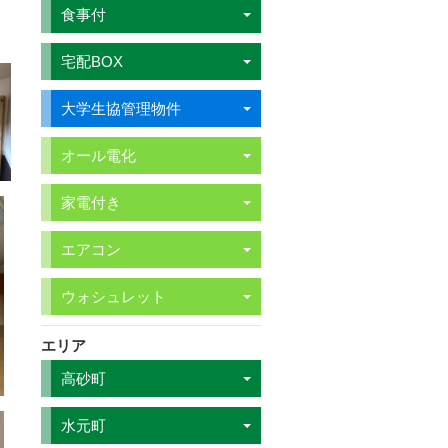
食事付
宅配BOX
大学生協管理物件
オール電化
家電付き
エアコン
ウォシュレット
エリア
高砂町
水元町