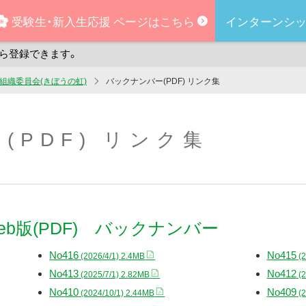
受験生・
新入生応援
ページはこちら
インターンシッ
ら登録できます。
組織委員会(きぼうの虹)
バックナンバー(PDF) リンク集
(PDF) リンク集
b版(PDF) バックナンバー
No416
No415
(2026/4/1) 2.4MB
(2
No413
No412
(2025/7/1) 2.82MB
(2
No410
No409
(2024/10/1) 2.44MB
(2