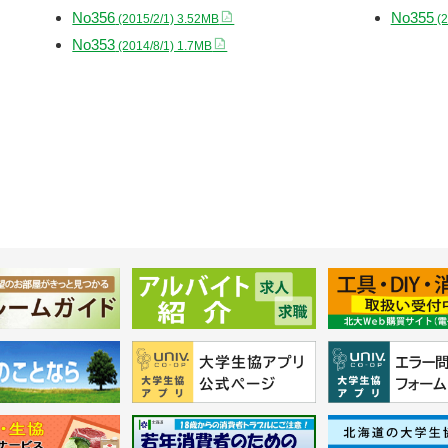
No356
No355
(2015/2/1) 3.52MB
(2
No353
(2014/8/1) 1.7MB