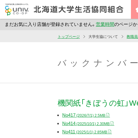
まだお気に入り店舗が登録されていません。
営業時間
のページか
メ
トップページ
大学生協について
教職員
イ
ン
コ
バックナンバー
ン
テ
ン
ツ
機関紙「きぼうの虹」We
へ
ス
No417
(2026/7/1) 2.5MB
キ
No414
(2025/10/1) 2.30MB
ッ
No411
(2025/1/1) 2.85MB
プ