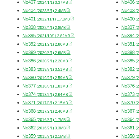
No407
No406
(2024/1/1) 3.37MB
(2
No404
No403
(2023/6/1) 2.4MB
(2
No401
No400
(2022/11/1) 1.71MB
(2
No398
No397
(2022/4/1) 2.8MB
(2
No395
No394
(2021/10/1) 2.82MB
(2
No392
No391
(2021/2/1) 2.86MB
(2
No389
No388
(2020/8/1) 2.6MB
(2
No386
No385
(2020/2/1) 2.20MB
(2
No383
No382
(2019/8/1) 3.51MB
(2
No380
No379
(2019/2/1) 2.59MB
(2
No377
No376
(2018/8/1) 1.83MB
(2
No374
No373
(2018/2/1) 2.64MB
(2
No371
No370
(2017/8/1) 2.15MB
(2
No368
No367
(2017/2/1) 2.46MB
(2
No365
No364
(2016/8/1) 1.7MB
(2
No362
No361
(2016/2/1) 3.3MB
(2
No359
No358
(2015/8/1) 2.1MB
(2